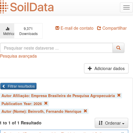
Ir
Alt
para
na
o
conteúdo
principal
E-mail de contato
Compartilhar
9,371
Métricas
Downloads
Pesquisa avançada
Adicionar dados
Filtrar resultados
Autor Afiliação:
Empresa Brasileira de Pesquisa Agropecuária
Publication Year:
2026
Autor (Nome):
Beinroth, Fernando Henrique
1 to 1 of 1 Resultado
Ordenar