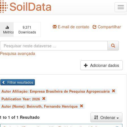
Ir
Alt
para
na
o
conteúdo
principal
E-mail de contato
Compartilhar
9,371
Métricas
Downloads
Pesquisa avançada
Adicionar dados
Filtrar resultados
Autor Afiliação:
Empresa Brasileira de Pesquisa Agropecuária
Publication Year:
2026
Autor (Nome):
Beinroth, Fernando Henrique
1 to 1 of 1 Resultado
Ordenar