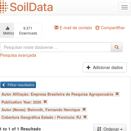
Ir
Alt
para
na
o
conteúdo
principal
E-mail de contato
Compartilhar
9,371
Métricas
Downloads
Pesquisa avançada
Adicionar dados
Filtrar resultados
Autor Afiliação:
Empresa Brasileira de Pesquisa Agropecuária
Publication Year:
2026
Autor (Nome):
Beinroth, Fernando Henrique
Cobertura Geográfica Estado / Província:
RJ
1 to 1 of 1 Resultado
Ordenar