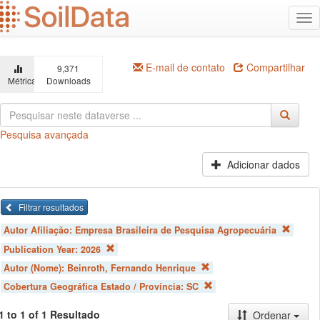
Ir
Alt
para
na
o
conteúdo
principal
E-mail de contato
Compartilhar
9,371
Métricas
Downloads
Pesquisa avançada
Adicionar dados
Filtrar resultados
Autor Afiliação:
Empresa Brasileira de Pesquisa Agropecuária
Publication Year:
2026
Autor (Nome):
Beinroth, Fernando Henrique
Cobertura Geográfica Estado / Província:
SC
1 to 1 of 1 Resultado
Ordenar