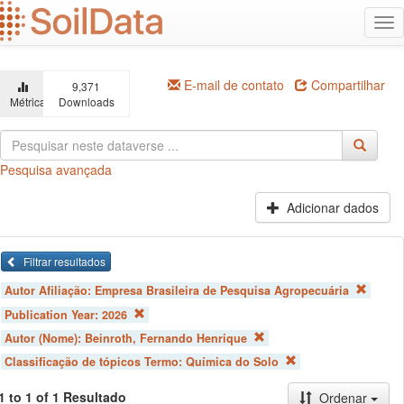
Ir
Alt
para
na
o
conteúdo
principal
E-mail de contato
Compartilhar
9,371
Métricas
Downloads
Pesquisa avançada
Adicionar dados
Filtrar resultados
Autor Afiliação:
Empresa Brasileira de Pesquisa Agropecuária
Publication Year:
2026
Autor (Nome):
Beinroth, Fernando Henrique
Classificação de tópicos Termo:
Química do Solo
1 to 1 of 1 Resultado
Ordenar