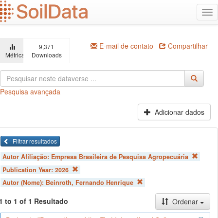
Ir
Alt
para
na
o
conteúdo
principal
E-mail de contato
Compartilhar
9,371
Métricas
Downloads
Pesquisa avançada
Adicionar dados
Filtrar resultados
Autor Afiliação:
Empresa Brasileira de Pesquisa Agropecuária
Publication Year:
2026
Autor (Nome):
Beinroth, Fernando Henrique
1 to 1 of 1 Resultado
Ordenar