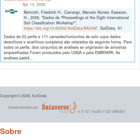
Apr 13, 2026
Beinroth, Friedrich H.; Camargo, Marcelo Nunes; Eswaran,
H., 2026, "Dados de "Proceedings of the Eigth International
Soil Classification Workshop"",
https://doi.org/10.60502/SoilData/BAGI6F
, SoilData, V1
Dados de 23 perfis e 171 camadas/horizontes de solo cujos dados
descritivos e analíticos completos são relatados da seguinte forma. Para
todos os perfis, dois conjuntos de análises se originaram de amostras
emparelhadas Foram produzidos pelo USDA e pela EMBRAPA. As
análises padrã...
Copyright © 2026, SoilData
Desenvolvido por
v. 5.12.1 build 1122-cf90431
Sobre