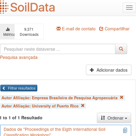
Ir
Alt
para
na
o
conteúdo
principal
E-mail de contato
Compartilhar
9,371
Métricas
Downloads
Pesquisa avançada
Adicionar dados
Filtrar resultados
Autor Afiliação:
Empresa Brasileira de Pesquisa Agropecuária
Autor Afiliação:
University of Puerto Rico
1 to 1 of 1 Resultado
Ordenar
Dados de "Proceedings of the Eigth International Soil
Classification Workshop"