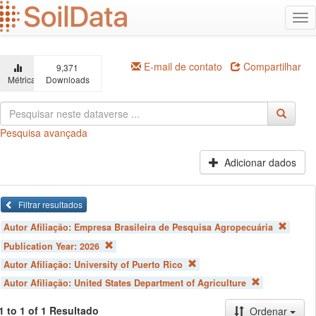
Ir
Alt
para
na
o
conteúdo
principal
E-mail de contato
Compartilhar
9,371
Métricas
Downloads
Pesquisa avançada
Adicionar dados
Filtrar resultados
Autor Afiliação:
Empresa Brasileira de Pesquisa Agropecuária
Publication Year:
2026
Autor Afiliação:
University of Puerto Rico
Autor Afiliação:
United States Department of Agriculture
1 to 1 of 1 Resultado
Ordenar