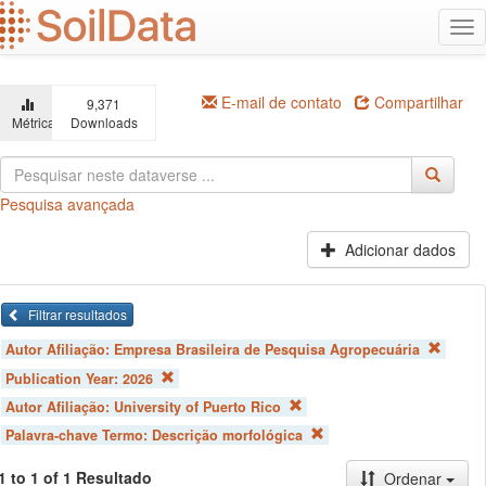
Ir
Alt
para
na
o
conteúdo
principal
E-mail de contato
Compartilhar
9,371
Métricas
Downloads
Pesquisa avançada
Adicionar dados
Filtrar resultados
Autor Afiliação:
Empresa Brasileira de Pesquisa Agropecuária
Publication Year:
2026
Autor Afiliação:
University of Puerto Rico
Palavra-chave Termo:
Descrição morfológica
1 to 1 of 1 Resultado
Ordenar