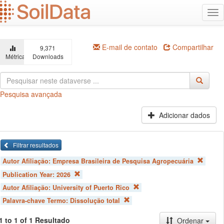
Ir
Alt
para
na
o
conteúdo
principal
E-mail de contato
Compartilhar
9,371
Métricas
Downloads
Pesquisa avançada
Adicionar dados
Filtrar resultados
Autor Afiliação:
Empresa Brasileira de Pesquisa Agropecuária
Publication Year:
2026
Autor Afiliação:
University of Puerto Rico
Palavra-chave Termo:
Dissolução total
1 to 1 of 1 Resultado
Ordenar