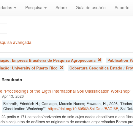
r dados
Pesquisa
Sobre
Guia do usuário
Suporte
squisa avançada
liação:
Empresa Brasileira de Pesquisa Agropecuária
Publication Y
liação:
University of Puerto Rico
Cobertura Geográfica Estado / Pro
 1 Resultado
 "Proceedings of the Eigth International Soil Classification Workshop"
Apr 13, 2026
Beinroth, Friedrich H.; Camargo, Marcelo Nunes; Eswaran, H., 2026, "Dados d
Classification Workshop"",
https://doi.org/10.60502/SoilData/BAGI6F
, SoilDat
23 perfis e 171 camadas/horizontes de solo cujos dados descritivos e analític
s, dois conjuntos de análises se originaram de amostras emparelhadas Foram p