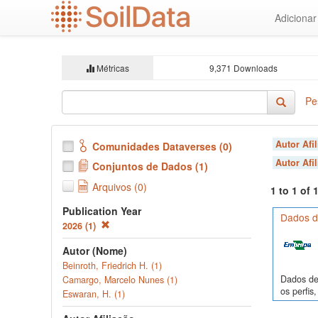
Ir
Adiciona
para
o
conteúdo
principal
Métricas
9,371 Downloads
Pe
Autor Afi
Comunidades Dataverses (0)
Autor Afi
Conjuntos de Dados (1)
Arquivos (0)
1 to 1 of
Publication Year
Dados de
2026 (1)
Autor (Nome)
Beinroth, Friedrich H. (1)
Dados de 
Camargo, Marcelo Nunes (1)
os perfi
Eswaran, H. (1)