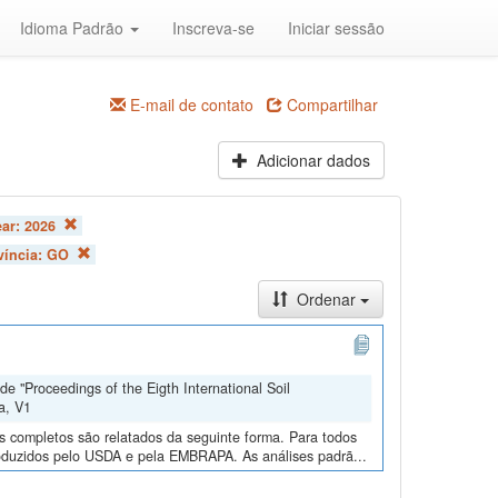
Idioma Padrão
Inscreva-se
Iniciar sessão
E-mail de contato
Compartilhar
Adicionar dados
ear:
2026
víncia:
GO
Ordenar
e "Proceedings of the Eigth International Soil
a, V1
os completos são relatados da seguinte forma. Para todos
roduzidos pelo USDA e pela EMBRAPA. As análises padrã...