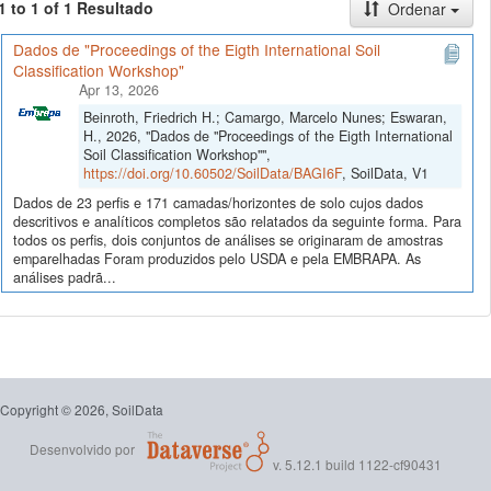
1 to 1 of 1 Resultado
Ordenar
Dados de "Proceedings of the Eigth International Soil
Classification Workshop"
Apr 13, 2026
Beinroth, Friedrich H.; Camargo, Marcelo Nunes; Eswaran,
H., 2026, "Dados de "Proceedings of the Eigth International
Soil Classification Workshop"",
https://doi.org/10.60502/SoilData/BAGI6F
, SoilData, V1
Dados de 23 perfis e 171 camadas/horizontes de solo cujos dados
descritivos e analíticos completos são relatados da seguinte forma. Para
todos os perfis, dois conjuntos de análises se originaram de amostras
emparelhadas Foram produzidos pelo USDA e pela EMBRAPA. As
análises padrã...
Copyright © 2026, SoilData
Desenvolvido por
v. 5.12.1 build 1122-cf90431