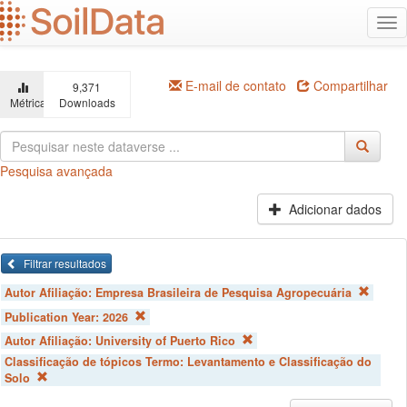
Ir
Alt
para
na
o
conteúdo
principal
E-mail de contato
Compartilhar
9,371
Métricas
Downloads
Pesquisa avançada
Adicionar dados
Filtrar resultados
Autor Afiliação:
Empresa Brasileira de Pesquisa Agropecuária
Publication Year:
2026
Autor Afiliação:
University of Puerto Rico
Classificação de tópicos Termo:
Levantamento e Classificação do
Solo