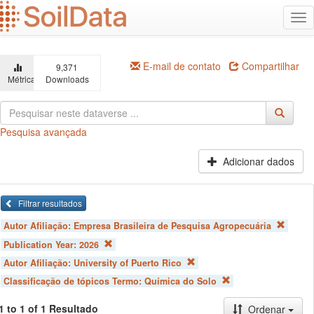
Ir
Alt
para
na
o
conteúdo
principal
E-mail de contato
Compartilhar
9,371
Métricas
Downloads
Pesquisa avançada
Adicionar dados
Filtrar resultados
Autor Afiliação:
Empresa Brasileira de Pesquisa Agropecuária
Publication Year:
2026
Autor Afiliação:
University of Puerto Rico
Classificação de tópicos Termo:
Química do Solo
1 to 1 of 1 Resultado
Ordenar