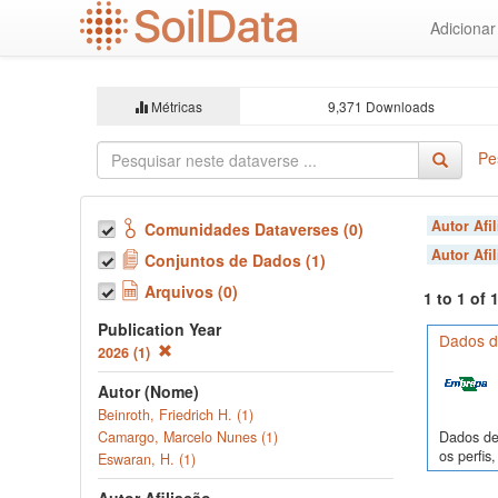
Ir
Adiciona
para
o
conteúdo
principal
Métricas
9,371 Downloads
Pe
Autor Afi
Comunidades Dataverses (0)
Autor Afi
Conjuntos de Dados (1)
Arquivos (0)
1 to 1 of
Publication Year
Dados de
2026 (1)
Autor (Nome)
Beinroth, Friedrich H. (1)
Dados de 
Camargo, Marcelo Nunes (1)
os perfi
Eswaran, H. (1)