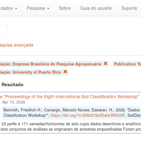
r dados
Pesquisa
Sobre
Guia do usuário
Suporte
squisa avançada
liação:
Empresa Brasileira de Pesquisa Agropecuária
Publication Y
liação:
University of Puerto Rico
 1 Resultado
 "Proceedings of the Eigth International Soil Classification Workshop"
Apr 13, 2026
Beinroth, Friedrich H.; Camargo, Marcelo Nunes; Eswaran, H., 2026, "Dados d
Classification Workshop"",
https://doi.org/10.60502/SoilData/BAGI6F
, SoilDat
23 perfis e 171 camadas/horizontes de solo cujos dados descritivos e analític
s, dois conjuntos de análises se originaram de amostras emparelhadas Foram p