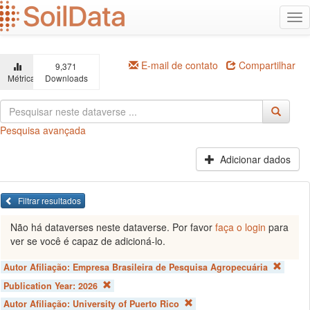
Ir
Alt
para
na
o
conteúdo
principal
E-mail de contato
Compartilhar
9,371
Métricas
Downloads
Pesquisa avançada
Adicionar dados
Filtrar resultados
Não há dataverses neste dataverse. Por favor
faça o login
para
ver se você é capaz de adicioná-lo.
Autor Afiliação:
Empresa Brasileira de Pesquisa Agropecuária
Publication Year:
2026
Autor Afiliação:
University of Puerto Rico