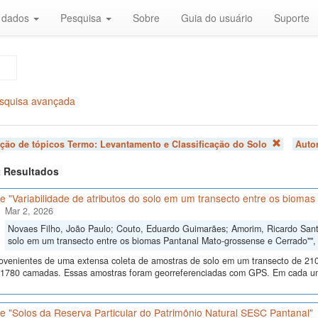
r dados
Pesquisa
Sobre
Guia do usuário
Suporte
squisa avançada
ação de tópicos Termo:
Levantamento e Classificação do Solo
Autor
 2 Resultados
 "Variabilidade de atributos do solo em um transecto entre os bioma
Mar 2, 2026
Novaes Filho, João Paulo; Couto, Eduardo Guimarães; Amorim, Ricardo Santos
solo em um transecto entre os biomas Pantanal Mato-grossense e Cerrado""
ovenientes de uma extensa coleta de amostras de solo em um transecto de 210
 1780 camadas. Essas amostras foram georreferenciadas com GPS. Em cada um
e "Solos da Reserva Particular do Patrimônio Natural SESC Pantanal"