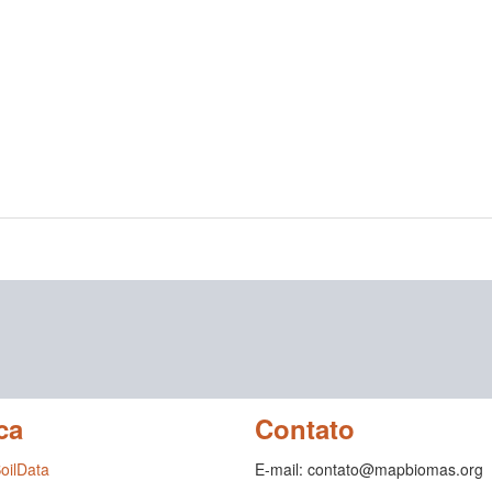
ca
Contato
SoilData
E-mail: contato@mapbiomas.org