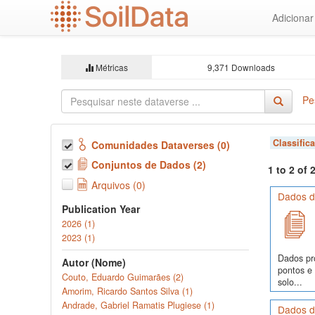
Ir
Adiciona
para
o
conteúdo
principal
Métricas
9,371 Downloads
Pe
Classific
Comunidades Dataverses (0)
Conjuntos de Dados (2)
1 to 2 of
Arquivos (0)
Dados de
Publication Year
2026 (1)
2023 (1)
Dados pr
Autor (Nome)
pontos e
Couto, Eduardo Guimarães (2)
solo...
Amorim, Ricardo Santos Silva (1)
Andrade, Gabriel Ramatis Plugiese (1)
Dados d