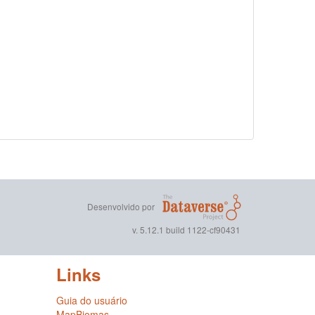
Desenvolvido por
v. 5.12.1 build 1122-cf90431
Links
Guia do usuário
MapBiomas