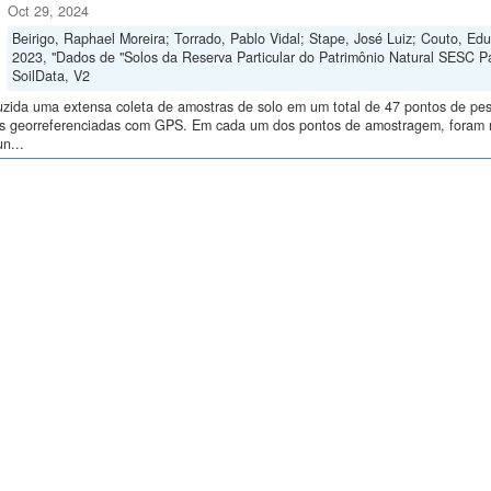
Oct 29, 2024
Beirigo, Raphael Moreira; Torrado, Pablo Vidal; Stape, José Luiz; Couto, E
2023, "Dados de "Solos da Reserva Particular do Patrimônio Natural SESC P
SoilData, V2
uzida uma extensa coleta de amostras de solo em um total de 47 pontos de pes
ras georreferenciadas com GPS. Em cada um dos pontos de amostragem, foram me
n...