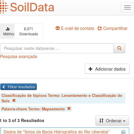
Ir
Alt
para
na
o
conteúdo
principal
E-mail de contato
Compartilhar
9,371
Métricas
Downloads
Pesquisa avançada
Adicionar dados
Filtrar resultados
Classificação de tópicos Termo:
Levantamento e Classificação do
Solo
Palavra-chave Termo:
Mapeamento
1 to 3 of 3 Resultados
Ordenar
Dados de "Solos da Bacia Hidrográfica do Rio Uberaba"