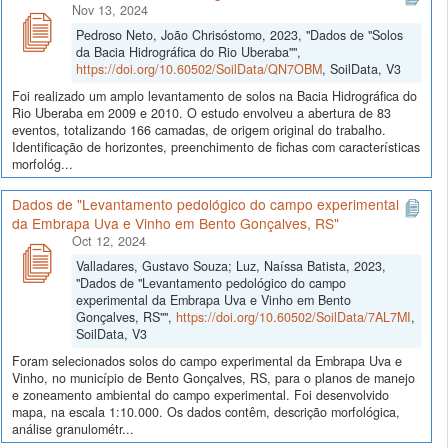
Nov 13, 2024
Pedroso Neto, João Chrisóstomo, 2023, "Dados de "Solos
da Bacia Hidrográfica do Rio Uberaba"",
https://doi.org/10.60502/SoilData/QN7OBM
, SoilData, V3
Foi realizado um amplo levantamento de solos na Bacia Hidrográfica do
Rio Uberaba em 2009 e 2010. O estudo envolveu a abertura de 83
eventos, totalizando 166 camadas, de origem original do trabalho.
Identificação de horizontes, preenchimento de fichas com características
morfológ...
Dados de "Levantamento pedológico do campo experimental
da Embrapa Uva e Vinho em Bento Gonçalves, RS"
Oct 12, 2024
Valladares, Gustavo Souza; Luz, Naíssa Batista, 2023,
"Dados de "Levantamento pedológico do campo
experimental da Embrapa Uva e Vinho em Bento
Gonçalves, RS"",
https://doi.org/10.60502/SoilData/7AL7MI
,
SoilData, V3
Foram selecionados solos do campo experimental da Embrapa Uva e
Vinho, no município de Bento Gonçalves, RS, para o planos de manejo
e zoneamento ambiental do campo experimental. Foi desenvolvido
mapa, na escala 1:10.000. Os dados contêm, descrição morfológica,
análise granulométr...