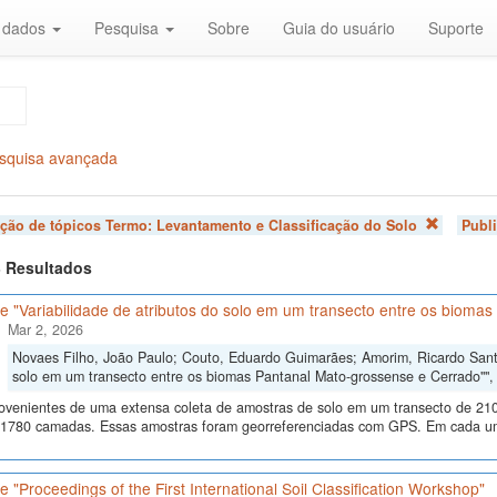
r dados
Pesquisa
Sobre
Guia do usuário
Suporte
squisa avançada
ação de tópicos Termo:
Levantamento e Classificação do Solo
Publi
 3 Resultados
 "Variabilidade de atributos do solo em um transecto entre os bioma
Mar 2, 2026
Novaes Filho, João Paulo; Couto, Eduardo Guimarães; Amorim, Ricardo Santos
solo em um transecto entre os biomas Pantanal Mato-grossense e Cerrado""
ovenientes de uma extensa coleta de amostras de solo em um transecto de 210
 1780 camadas. Essas amostras foram georreferenciadas com GPS. Em cada um
 "Proceedings of the First International Soil Classification Workshop"