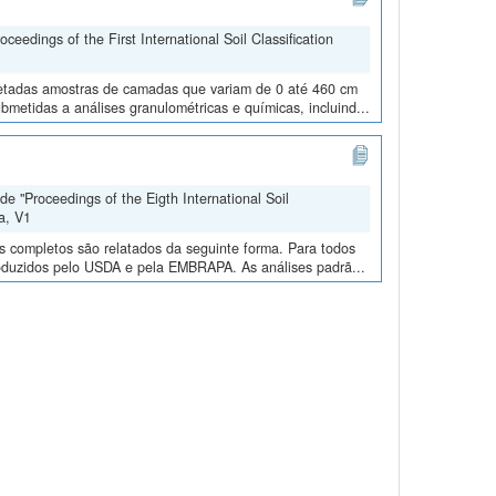
edings of the First International Soil Classification
oletadas amostras de camadas que variam de 0 até 460 cm
metidas a análises granulométricas e químicas, incluind...
e "Proceedings of the Eigth International Soil
a, V1
os completos são relatados da seguinte forma. Para todos
roduzidos pelo USDA e pela EMBRAPA. As análises padrã...