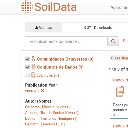
Ir
Adiciona
para
o
conteúdo
principal
Métricas
9,371 Downloads
Pe
Classific
Comunidades Dataverses (0)
Conjuntos de Dados (3)
1 to 3 of
Arquivos (0)
Dados de
Publication Year
2026 (3)
Autor (Nome)
Dados pr
Camargo, Marcelo Nunes (2)
pontos e
Amorim, Ricardo Santos Silva (1)
solo...
Beinroth, Fernando Henrique (1)
Beinroth, Friedrich H. (1)
Dados de