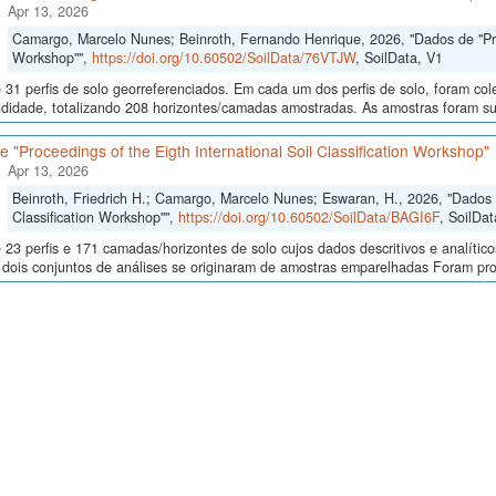
Apr 13, 2026
Camargo, Marcelo Nunes; Beinroth, Fernando Henrique, 2026, "Dados de "Proce
Workshop"",
https://doi.org/10.60502/SoilData/76VTJW
, SoilData, V1
 31 perfis de solo georreferenciados. Em cada um dos perfis de solo, foram c
didade, totalizando 208 horizontes/camadas amostradas. As amostras foram sub
 "Proceedings of the Eigth International Soil Classification Workshop"
Apr 13, 2026
Beinroth, Friedrich H.; Camargo, Marcelo Nunes; Eswaran, H., 2026, "Dados d
Classification Workshop"",
https://doi.org/10.60502/SoilData/BAGI6F
, SoilDat
23 perfis e 171 camadas/horizontes de solo cujos dados descritivos e analític
s, dois conjuntos de análises se originaram de amostras emparelhadas Foram p