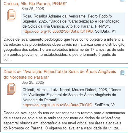
Carioca, Alto Rio Paraná, PR/MS"
Sep 25, 2025
Rosa, Rosalba Adriane da; Vendrame, Pedro Rodolfo
Siqueira, 2025, "Dados de "Caracterização e Identificação
de Solos da Ilha Carioca, Alto Rio Paraná, PR/MS"",
https://doi.org/10.60502/SoilData/IO1FAB
, SoilData, V1
Dados de levantamento pedológico que teve como objetivo a inferência
da relação das propriedades observáveis na natureza com a distribuição
geográfica dos solos. Foram coletados inicialmente 17 amostras de solo
em pontos previamente estabelecidos, e posteriormente 6 perfis de
sol...
Dados de "Avaliação Espectral de Solos de Áreas Alagáveis
do Noroeste do Paraná"
Sep 25, 2025
Chicati, Marcelo Luiz; Nanni, Marcos Rafael, 2025, "Dados
de "Avaliação Espectral de Solos de Áreas Alagáveis do
Noroeste do Paraná"",
https://doi.org/10.60502/SoilData/ZI0QIO
, SoilData, V1
Dados de avaliação do uso do sensoriamento remoto para discriminação
de classes de solo e seus atributos por meio de dados de reflectância
espectral obtidos em laboratório e em nível orbital em áreas alagáveis
do Noroeste do Paraná. O objetivo foi avaliar a viabilidade da utiliza...