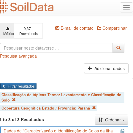
Ir
Alt
para
na
o
conteúdo
principal
E-mail de contato
Compartilhar
9,371
Métricas
Downloads
Pesquisa avançada
Adicionar dados
Filtrar resultados
Classificação de tópicos Termo:
Levantamento e Classificação do
Solo
Cobertura Geográfica Estado / Província:
Paraná
1 to 3 of 3 Resultados
Ordenar
Dados de "Caracterização e Identificação de Solos da Ilha