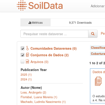
Ir
Adiciona
para
o
conteúdo
principal
Métricas
9,371 Downloads
Pe
Classific
Comunidades Dataverses (0)
Cobertura
Conjuntos de Dados (2)
Arquivos (0)
1 to 2 of
Publication Year
Dados de
2025 (1)
2024 (1)
Autor (Nome)
Loss, Arcângelo (2)
O estudo 
Florisbal, Luana Moreira (1)
a 4. Na v
Machado, Ludmila Nascimento (1)