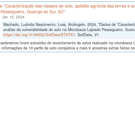
 "Caracterização das classes de solo, aptidão agrícola das terras e an
 Pessegueiro, Guaruja do Sul, SC"
Jan 12, 2024
Machado, Ludmila Nascimento; Loss, Arcângelo, 2024, "Dados de "Caracteriza
análise da vulnerabilidade do solo na Microbacia Lajeado Pessegueiro, Guaru
https://doi.org/10.60502/SoilData/KT9TK1
, SoilData, V1
arâmetros foram extraídos do levantamento de solos realizado na microbacia L
 informações de 19 perfis de solo completos e mais 9 amostras extras feitas co