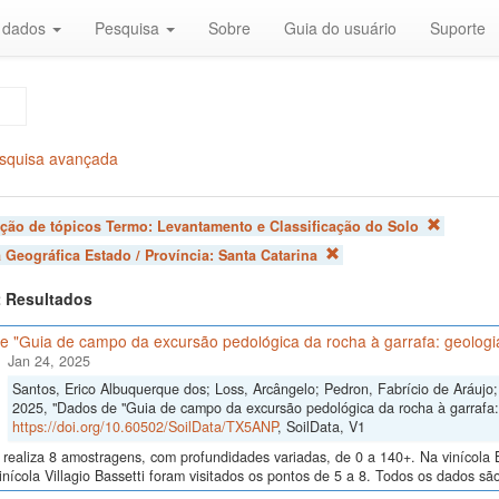
r dados
Pesquisa
Sobre
Guia do usuário
Suporte
squisa avançada
ação de tópicos Termo:
Levantamento e Classificação do Solo
 Geográfica Estado / Província:
Santa Catarina
 2 Resultados
 "Guia de campo da excursão pedológica da rocha à garrafa: geologia
Jan 24, 2025
Santos, Erico Albuquerque dos; Loss, Arcângelo; Pedron, Fabrício de Aráujo; 
2025, "Dados de "Guia de campo da excursão pedológica da rocha à garrafa: 
https://doi.org/10.60502/SoilData/TX5ANP
, SoilData, V1
realiza 8 amostragens, com profundidades variadas, de 0 a 140+. Na vinícola B
inícola Villagio Bassetti foram visitados os pontos de 5 a 8. Todos os dados são