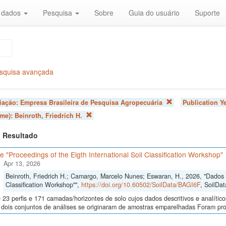
r dados
Pesquisa
Sobre
Guia do usuário
Suporte
squisa avançada
liação:
Empresa Brasileira de Pesquisa Agropecuária
Publication Y
ome):
Beinroth, Friedrich H.
 1 Resultado
 "Proceedings of the Eigth International Soil Classification Workshop"
Apr 13, 2026
Beinroth, Friedrich H.; Camargo, Marcelo Nunes; Eswaran, H., 2026, "Dados d
Classification Workshop"",
https://doi.org/10.60502/SoilData/BAGI6F
, SoilDat
23 perfis e 171 camadas/horizontes de solo cujos dados descritivos e analític
s, dois conjuntos de análises se originaram de amostras emparelhadas Foram p