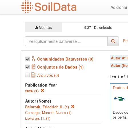
Ir
Adiciona
para
o
conteúdo
principal
Métricas
9,371 Downloads
Pe
Autor Afi
Comunidades Dataverses (0)
Autor (N
Conjuntos de Dados (1)
Arquivos (0)
1 to 1 of
Publication Year
Dados de
2026 (1)
Autor (Nome)
Beinroth, Friedrich H. (1)
Dados de 
Camargo, Marcelo Nunes (1)
os perfi
Eswaran, H. (1)