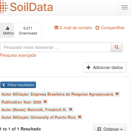
Ir
Alt
para
na
o
conteúdo
principal
E-mail de contato
Compartilhar
9,371
Métricas
Downloads
Pesquisa avançada
Adicionar dados
Filtrar resultados
Autor Afiliação:
Empresa Brasileira de Pesquisa Agropecuária
Publication Year:
2026
Autor (Nome):
Beinroth, Friedrich H.
Autor Afiliação:
University of Puerto Rico
1 to 1 of 1 Resultado
Ordenar