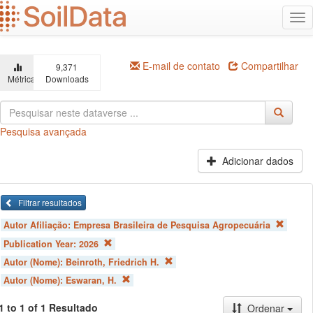
Ir
Alt
para
na
o
conteúdo
principal
E-mail de contato
Compartilhar
9,371
Métricas
Downloads
Pesquisa avançada
Adicionar dados
Filtrar resultados
Autor Afiliação:
Empresa Brasileira de Pesquisa Agropecuária
Publication Year:
2026
Autor (Nome):
Beinroth, Friedrich H.
Autor (Nome):
Eswaran, H.
1 to 1 of 1 Resultado
Ordenar