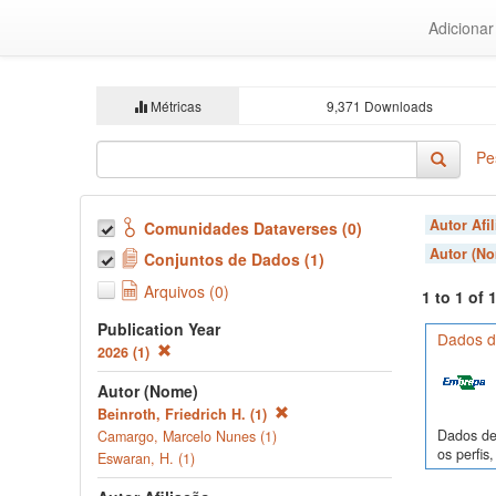
Ir
Adiciona
para
o
conteúdo
principal
Métricas
9,371 Downloads
Pe
Autor Afi
Comunidades Dataverses (0)
Autor (N
Conjuntos de Dados (1)
Arquivos (0)
1 to 1 of
Publication Year
Dados de
2026 (1)
Autor (Nome)
Beinroth, Friedrich H. (1)
Dados de 
Camargo, Marcelo Nunes (1)
os perfi
Eswaran, H. (1)