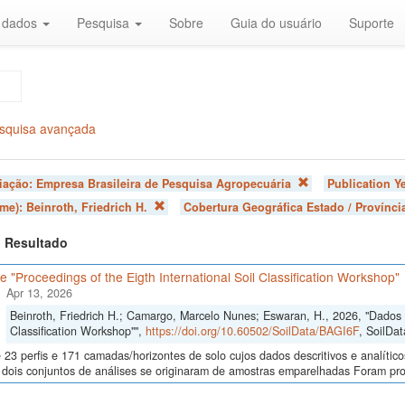
r dados
Pesquisa
Sobre
Guia do usuário
Suporte
squisa avançada
liação:
Empresa Brasileira de Pesquisa Agropecuária
Publication Y
ome):
Beinroth, Friedrich H.
Cobertura Geográfica Estado / Provínci
 1 Resultado
 "Proceedings of the Eigth International Soil Classification Workshop"
Apr 13, 2026
Beinroth, Friedrich H.; Camargo, Marcelo Nunes; Eswaran, H., 2026, "Dados d
Classification Workshop"",
https://doi.org/10.60502/SoilData/BAGI6F
, SoilDat
23 perfis e 171 camadas/horizontes de solo cujos dados descritivos e analític
s, dois conjuntos de análises se originaram de amostras emparelhadas Foram p