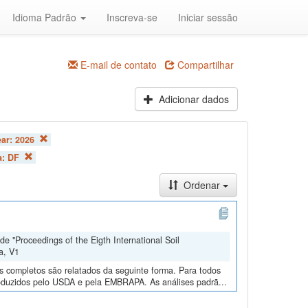
Idioma Padrão
Inscreva-se
Iniciar sessão
E-mail de contato
Compartilhar
Adicionar dados
ear:
2026
a:
DF
Ordenar
e "Proceedings of the Eigth International Soil
a, V1
os completos são relatados da seguinte forma. Para todos
roduzidos pelo USDA e pela EMBRAPA. As análises padrã...