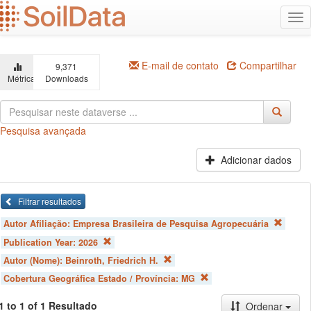
Ir
Alt
para
na
o
conteúdo
principal
E-mail de contato
Compartilhar
9,371
Métricas
Downloads
Pesquisa avançada
Adicionar dados
Filtrar resultados
Autor Afiliação:
Empresa Brasileira de Pesquisa Agropecuária
Publication Year:
2026
Autor (Nome):
Beinroth, Friedrich H.
Cobertura Geográfica Estado / Província:
MG
1 to 1 of 1 Resultado
Ordenar