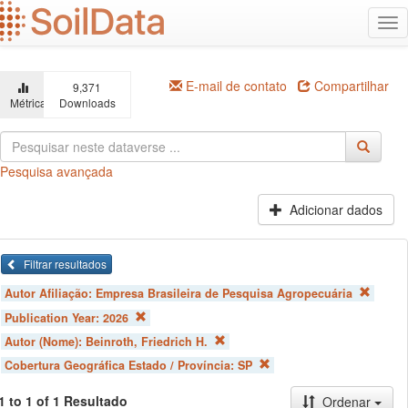
Ir
Alt
para
na
o
conteúdo
principal
E-mail de contato
Compartilhar
9,371
Métricas
Downloads
Pesquisa avançada
Adicionar dados
Filtrar resultados
Autor Afiliação:
Empresa Brasileira de Pesquisa Agropecuária
Publication Year:
2026
Autor (Nome):
Beinroth, Friedrich H.
Cobertura Geográfica Estado / Província:
SP
1 to 1 of 1 Resultado
Ordenar