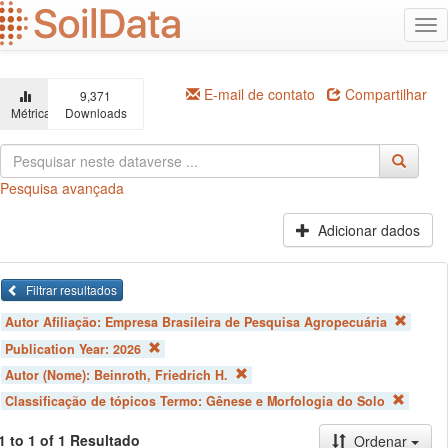
Ir
Alt
para
na
o
conteúdo
principal
E-mail de contato
Compartilhar
9,371
Métricas
Downloads
Pesquisa avançada
Adicionar dados
Filtrar resultados
Autor Afiliação:
Empresa Brasileira de Pesquisa Agropecuária
Publication Year:
2026
Autor (Nome):
Beinroth, Friedrich H.
Classificação de tópicos Termo:
Gênese e Morfologia do Solo
1 to 1 of 1 Resultado
Ordenar