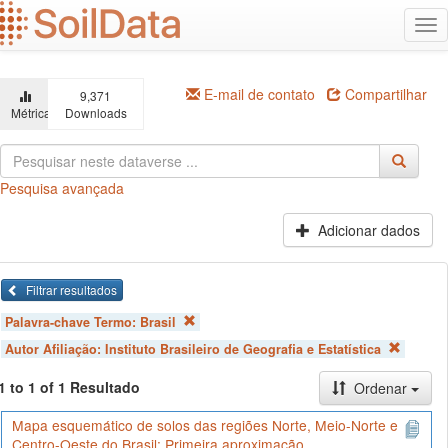
Ir
Alt
para
na
o
conteúdo
principal
E-mail de contato
Compartilhar
9,371
Métricas
Downloads
Pesquisa avançada
Adicionar dados
Filtrar resultados
Palavra-chave Termo:
Brasil
Autor Afiliação:
Instituto Brasileiro de Geografia e Estatística
1 to 1 of 1 Resultado
Ordenar
Mapa esquemático de solos das regiões Norte, Meio-Norte e
Centro-Oeste do Brasil: Primeira aproximação