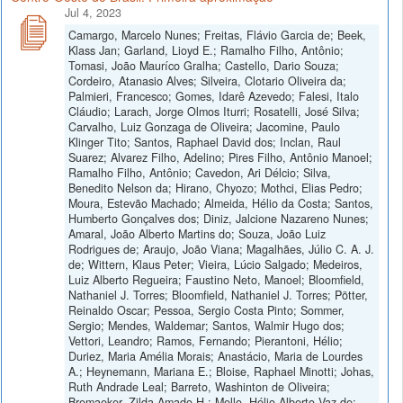
Jul 4, 2023
Camargo, Marcelo Nunes; Freitas, Flávio Garcia de; Beek,
Klass Jan; Garland, Lioyd E.; Ramalho Filho, Antônio;
Tomasi, João Mauríco Gralha; Castello, Dario Souza;
Cordeiro, Atanasio Alves; Silveira, Clotario Oliveira da;
Palmieri, Francesco; Gomes, Idarê Azevedo; Falesi, Italo
Cláudio; Larach, Jorge Olmos Iturri; Rosatelli, José Silva;
Carvalho, Luiz Gonzaga de Oliveira; Jacomine, Paulo
Klinger Tito; Santos, Raphael David dos; Inclan, Raul
Suarez; Alvarez Filho, Adelino; Pires Filho, Antônio Manoel;
Ramalho Filho, Antônio; Cavedon, Ari Délcio; Silva,
Benedito Nelson da; Hirano, Chyozo; Mothci, Elias Pedro;
Moura, Estevão Machado; Almeida, Hélio da Costa; Santos,
Humberto Gonçalves dos; Diniz, Jalcione Nazareno Nunes;
Amaral, João Alberto Martins do; Souza, João Luiz
Rodrigues de; Araujo, João Viana; Magalhães, Júlio C. A. J.
de; Wittern, Klaus Peter; Vieira, Lúcio Salgado; Medeiros,
Luiz Alberto Regueira; Faustino Neto, Manoel; Bloomfield,
Nathaniel J. Torres; Bloomfield, Nathaniel J. Torres; Pötter,
Reinaldo Oscar; Pessoa, Sergio Costa Pinto; Sommer,
Sergio; Mendes, Waldemar; Santos, Walmir Hugo dos;
Vettori, Leandro; Ramos, Fernando; Pierantoni, Hélio;
Duriez, Maria Amélia Morais; Anastácio, Maria de Lourdes
A.; Heynemann, Mariana E.; Bloise, Raphael Minotti; Johas,
Ruth Andrade Leal; Barreto, Washinton de Oliveira;
Bremaeker, Zilda Amado H.; Mello, Hélio Alberto Vaz de;