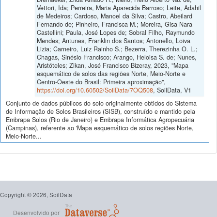
Vettori, Ida; Perreira, Maria Aparecida Barroso; Leite, Adahil
de Medeiros; Cardoso, Manoel da Silva; Castro, Abeilard
Fernando de; Pinheiro, Francisca M.; Moreira, Gisa Nara
Castellini; Paula, José Lopes de; Sobral Filho, Raymundo
Mendes; Antunes, Franklin dos Santos; Antonello, Loiva
Lizia; Carneiro, Luiz Rainho S.; Bezerra, Therezinha O. L.;
Chagas, Sinésio Francisco; Arango, Heloisa S. de; Nunes,
Aristóteles; Zikan, José Francisco Bizeray, 2023, "Mapa
esquemático de solos das regiões Norte, Meio-Norte e
Centro-Oeste do Brasil: Primeira aproximação",
https://doi.org/10.60502/SoilData/7OQ508
, SoilData, V1
Conjunto de dados públicos do solo originalmente obtidos do Sistema
de Informação de Solos Brasileiros (SISB), construído e mantido pela
Embrapa Solos (Rio de Janeiro) e Embrapa Informática Agropecuária
(Campinas), referente ao 'Mapa esquemático de solos regiões Norte,
Meio-Norte...
Copyright © 2026, SoilData
Desenvolvido por