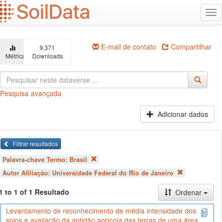
Ir
Alt
para
na
o
conteúdo
principal
E-mail de contato
Compartilhar
9,371
Métricas
Downloads
Pesquisa avançada
Adicionar dados
Filtrar resultados
Palavra-chave Termo:
Brasil
Autor Afiliação:
Universidade Federal do Rio de Janeiro
1 to 1 of 1 Resultado
Ordenar
Levantamento de reconhecimento de média intensidade dos
solos e avaliação da aptidão agrícola das terras de uma área