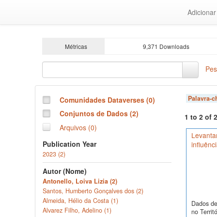
Ir
Adiciona
para
o
conteúdo
principal
Métricas
9,371 Downloads
Pes
Palavra-
Comunidades Dataverses (0)
Conjuntos de Dados (2)
1 to 2 of
Arquivos (0)
Levanta
Publication Year
influênc
2023 (2)
Autor (Nome)
Antonello, Loiva Lizia (2)
Santos, Humberto Gonçalves dos (2)
Almeida, Hélio da Costa (1)
Dados de 
Alvarez Filho, Adelino (1)
no Territ