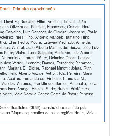
Brasil: Primeira aproximação
d, Lioyd E.; Ramalho Filho, Antônio; Tomasi, João
otario Oliveira da; Palmieri, Francesco; Gomes, Idarê
ilva; Carvalho, Luiz Gonzaga de Oliveira; Jacomine, Paulo
 Adelino; Pires Filho, Antônio Manoel; Ramalho Filho,
othci, Elias Pedro; Moura, Estevão Machado; Almeida,
Nunes; Amaral, João Alberto Martins do; Souza, João Luiz
s Peter; Vieira, Lúcio Salgado; Medeiros, Luiz Alberto
, Nathaniel J. Torres; Pötter, Reinaldo Oscar; Pessoa,
 dos; Vettori, Leandro; Ramos, Fernando; Pierantoni,
nn, Mariana E.; Bloise, Raphael Minotti; Johas, Ruth
o, Hélio Alberto Vaz de; Vettori, Ida; Perreira, Maria
tro, Abeilard Fernando de; Pinheiro, Francisca M.;
o Mendes; Antunes, Franklin dos Santos; Antonello, Loiva
Francisco; Arango, Heloisa S. de; Nunes, Aristóteles;
 Norte, Meio-Norte e Centro-Oeste do Brasil: Primeira
olos Brasileiros (SISB), construído e mantido pela
nte ao 'Mapa esquemático de solos regiões Norte, Meio-