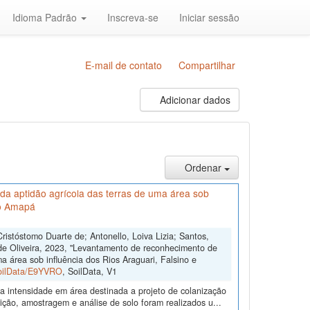
Idioma Padrão
Inscreva-se
Iniciar sessão
E-mail de contato
Compartilhar
Adicionar dados
Ordenar
da aptidão agrícola das terras de uma área sob
do Amapá
stóstomo Duarte de; Antonello, Loiva Lizia; Santos,
 de Oliveira, 2023, "Levantamento de reconhecimento de
a área sob influência dos Rios Araguari, Falsino e
SoilData/E9YVRO
, SoilData, V1
a intensidade em área destinada a projeto de colanização
ição, amostragem e análise de solo foram realizados u...