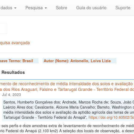
r dados
Pesquisa
Sobre
Guia do usuário
Suporte
quisa avançada
chave Termo:
Brasil
Autor (Nome):
Antonello, Loiva Lizia
 2 Resultados
mento de reconhecimento de média intensidade dos solos e avaliação 
ia dos Rios Araguari, Falsino e Tartarugal Grande - Território Federal 
Jul 4, 2023
Santos, Humberto Gonçalves dos; Andrade, Marcos Rocha de; Souza, João Cri
Laércio Aires dos; Cavalcante, Alcione Maria Carvalho; Barreto, Washington
média intensidade dos solos e avaliação da aptidão agrícola das terras de um
Tartarugal Grande - Território Federal do Amapá",
https://doi.org/10.60502/
seis perfis e doze amostras extra de levantamento de reconhecimento de médi
ório Federal do Amapá (2.103 km2) A seleção dos locais de observação, a descr