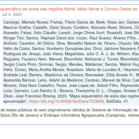
quemático de solos das regiões Norte, Meio-Norte e Centro-Oeste do 
Jul 4, 2023
Camargo, Marcelo Nunes; Freitas, Flávio Garcia de; Beek, Klass Jan; Garlan
Mauríco Gralha; Castello, Dario Souza; Cordeiro, Atanasio Alves; Silveira, Cl
Azevedo; Falesi, Italo Cláudio; Larach, Jorge Olmos Iturri; Rosatelli, José S
Klinger Tito; Santos, Raphael David dos; Inclan, Raul Suarez; Alvarez Filho,
Antônio; Cavedon, Ari Délcio; Silva, Benedito Nelson da; Hirano, Chyozo; M
Hélio da Costa; Santos, Humberto Gonçalves dos; Diniz, Jalcione Nazareno 
Rodrigues de; Araujo, João Viana; Magalhães, Júlio C. A. J. de; Wittern, Klau
Regueira; Faustino Neto, Manoel; Bloomfield, Nathaniel J. Torres; Bloomfield
Sergio Costa Pinto; Sommer, Sergio; Mendes, Waldemar; Santos, Walmir Hugo
Hélio; Duriez, Maria Amélia Morais; Anastácio, Maria de Lourdes A.; Heynema
Andrade Leal; Barreto, Washinton de Oliveira; Bremaeker, Zilda Amado H.; Mell
Aparecida Barroso; Leite, Adahil de Medeiros; Cardoso, Manoel da Silva; Cas
Moreira, Gisa Nara Castellini; Paula, José Lopes de; Sobral Filho, Raymund
Lizia; Carneiro, Luiz Rainho S.; Bezerra, Therezinha O. L.; Chagas, Sinésio 
Zikan, José Francisco Bizeray, 2023, "Mapa esquemático de solos das regiões
aproximação",
https://doi.org/10.60502/SoilData/7OQ508
, SoilData, V1
de dados públicos do solo originalmente obtidos do Sistema de Informação de S
olos (Rio de Janeiro) e Embrapa Informática Agropecuária (Campinas), refere