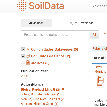
Ir
Adiciona
para
o
conteúdo
principal
Métricas
9,371 Downloads
Pe
Palavra-
Comunidades Dataverses (0)
Conjuntos de Dados (2)
1 to 2 of
Arquivos (0)
Levanta
Publication Year
Municíp
2023 (2)
Autor (Nome)
Bloise, Raphael Minotti (2)
Johas, Ruth Andrade Leal (2)
Moreira, Gisa Nara Castellini (2)
Dados mor
Almeida, Hélio da Costa (1)
município