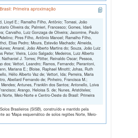
Brasil: Primeira aproximação
d, Lioyd E.; Ramalho Filho, Antônio; Tomasi, João
otario Oliveira da; Palmieri, Francesco; Gomes, Idarê
ilva; Carvalho, Luiz Gonzaga de Oliveira; Jacomine, Paulo
 Adelino; Pires Filho, Antônio Manoel; Ramalho Filho,
othci, Elias Pedro; Moura, Estevão Machado; Almeida,
Nunes; Amaral, João Alberto Martins do; Souza, João Luiz
s Peter; Vieira, Lúcio Salgado; Medeiros, Luiz Alberto
, Nathaniel J. Torres; Pötter, Reinaldo Oscar; Pessoa,
 dos; Vettori, Leandro; Ramos, Fernando; Pierantoni,
nn, Mariana E.; Bloise, Raphael Minotti; Johas, Ruth
o, Hélio Alberto Vaz de; Vettori, Ida; Perreira, Maria
tro, Abeilard Fernando de; Pinheiro, Francisca M.;
o Mendes; Antunes, Franklin dos Santos; Antonello, Loiva
Francisco; Arango, Heloisa S. de; Nunes, Aristóteles;
 Norte, Meio-Norte e Centro-Oeste do Brasil: Primeira
olos Brasileiros (SISB), construído e mantido pela
nte ao 'Mapa esquemático de solos regiões Norte, Meio-