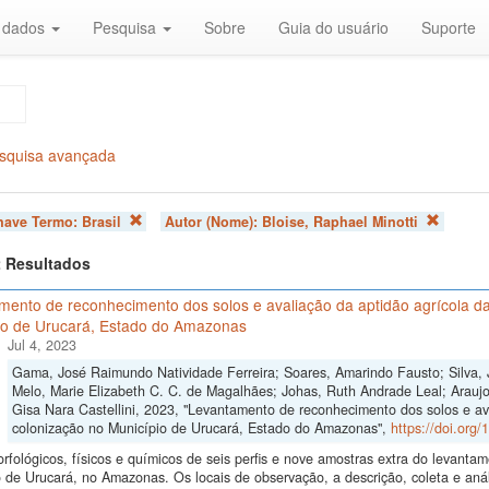
r dados
Pesquisa
Sobre
Guia do usuário
Suporte
squisa avançada
chave Termo:
Brasil
Autor (Nome):
Bloise, Raphael Minotti
 2 Resultados
mento de reconhecimento dos solos e avaliação da aptidão agrícola da
io de Urucará, Estado do Amazonas
Jul 4, 2023
Gama, José Raimundo Natividade Ferreira; Soares, Amarindo Fausto; Silva, 
Melo, Marie Elizabeth C. C. de Magalhães; Johas, Ruth Andrade Leal; Araujo,
Gisa Nara Castellini, 2023, "Levantamento de reconhecimento dos solos e av
colonização no Município de Urucará, Estado do Amazonas",
https://doi.org
fológicos, físicos e químicos de seis perfis e nove amostras extra do levant
 de Urucará, no Amazonas. Os locais de observação, a descrição, coleta e anál