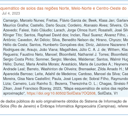
quemático de solos das regiões Norte, Meio-Norte e Centro-Oeste do 
Jul 4, 2023
Camargo, Marcelo Nunes; Freitas, Flávio Garcia de; Beek, Klass Jan; Garlan
Mauríco Gralha; Castello, Dario Souza; Cordeiro, Atanasio Alves; Silveira, Cl
Azevedo; Falesi, Italo Cláudio; Larach, Jorge Olmos Iturri; Rosatelli, José S
Klinger Tito; Santos, Raphael David dos; Inclan, Raul Suarez; Alvarez Filho,
Antônio; Cavedon, Ari Délcio; Silva, Benedito Nelson da; Hirano, Chyozo; M
Hélio da Costa; Santos, Humberto Gonçalves dos; Diniz, Jalcione Nazareno 
Rodrigues de; Araujo, João Viana; Magalhães, Júlio C. A. J. de; Wittern, Klau
Regueira; Faustino Neto, Manoel; Bloomfield, Nathaniel J. Torres; Bloomfield
Sergio Costa Pinto; Sommer, Sergio; Mendes, Waldemar; Santos, Walmir Hugo
Hélio; Duriez, Maria Amélia Morais; Anastácio, Maria de Lourdes A.; Heynema
Andrade Leal; Barreto, Washinton de Oliveira; Bremaeker, Zilda Amado H.; Mell
Aparecida Barroso; Leite, Adahil de Medeiros; Cardoso, Manoel da Silva; Cas
Moreira, Gisa Nara Castellini; Paula, José Lopes de; Sobral Filho, Raymund
Lizia; Carneiro, Luiz Rainho S.; Bezerra, Therezinha O. L.; Chagas, Sinésio 
Zikan, José Francisco Bizeray, 2023, "Mapa esquemático de solos das regiões
aproximação",
https://doi.org/10.60502/SoilData/7OQ508
, SoilData, V1
de dados públicos do solo originalmente obtidos do Sistema de Informação de S
olos (Rio de Janeiro) e Embrapa Informática Agropecuária (Campinas), refere