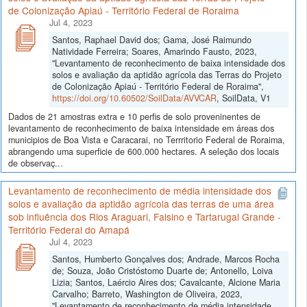
de Colonização Apiaú - Território Federal de Roraima
Jul 4, 2023
Santos, Raphael David dos; Gama, José Raimundo
Natividade Ferreira; Soares, Amarindo Fausto, 2023,
"Levantamento de reconhecimento de baixa intensidade dos
solos e avaliação da aptidão agrícola das Terras do Projeto
de Colonização Apiaú - Território Federal de Roraima",
https://doi.org/10.60502/SoilData/AVVCAR
, SoilData, V1
Dados de 21 amostras extra e 10 perfis de solo proveninentes de
levantamento de reconhecimento de baixa intensidade em áreas dos
municipios de Boa Vista e Caracarai, no Terrritorio Federal de Roraima,
abrangendo uma superficie de 600.000 hectares. A seleção dos locais
de observaç...
Levantamento de reconhecimento de média intensidade dos
solos e avaliação da aptidão agrícola das terras de uma área
sob influência dos Rios Araguari, Falsino e Tartarugal Grande -
Território Federal do Amapá
Jul 4, 2023
Santos, Humberto Gonçalves dos; Andrade, Marcos Rocha
de; Souza, João Cristóstomo Duarte de; Antonello, Loiva
Lizia; Santos, Laércio Aires dos; Cavalcante, Alcione Maria
Carvalho; Barreto, Washington de Oliveira, 2023,
"Levantamento de reconhecimento de média intensidade