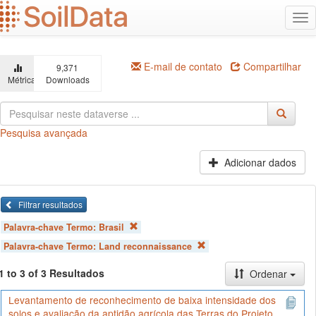
Ir
Alt
para
na
o
conteúdo
principal
E-mail de contato
Compartilhar
9,371
Métricas
Downloads
Pesquisa avançada
Adicionar dados
Filtrar resultados
Palavra-chave Termo:
Brasil
Palavra-chave Termo:
Land reconnaissance
1 to 3 of 3 Resultados
Ordenar
Levantamento de reconhecimento de baixa intensidade dos
solos e avaliação da aptidão agrícola das Terras do Projeto