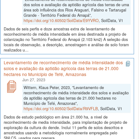
dos solos e avaliação da aptidão agrícola das terras de uma
área sob influência dos Rios Araguari, Falsino e Tartarugal
Grande - Território Federal do Amapá",
https://doi.org/10.60502/SoilData/E9YVRO
, SoilData, V1
Dados de seis perfis e doze amostras extra de levantamento de
reconhecimento de média intensidade em área destinada a projeto de
colanização no Território Federal do Amapá (2.103 km2) A seleção dos
locais de observação, a descrição, amostragem e análise de solo foram
realizados u...
Levantamento de reconhecimento de média intensidade dos
solos e avaliação da aptidão agricola das terras de 21.000
hectares no Município de Tefé, Amazonas
Jun 27, 2023
Wittern, Klaus Peter, 2023, "Levantamento de
reconhecimento de média intensidade dos solos e avaliação
da aptidão agricola das terras de 21.000 hectares no
Município de Tefé, Amazonas",
https://doi.org/10.60502/SoilData/R9VFLB
, SoilData, V1
Dados de estudo pedológico em área 21.000 ha, a nivel de
reconhecimento de media intensidade, para implantação de projeto de
exploração da cultura do dende. Inclui 11 perfis de solos descritos e
amostrados usando a metodologia normalmente empregada pelo
SNLCS, usados para prepara...