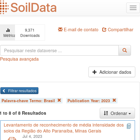
Ir
Alt
para
na
o
conteúdo
principal
E-mail de contato
Compartilhar
9,371
Métricas
Downloads
Pesquisa avançada
Adicionar dados
Filtrar resultados
Palavra-chave Termo:
Brasil
Publication Year:
2023
1 to 8 of 8 Resultados
Ordenar
Levantamento de reconhecimento de média intensidade dos
solos da Região do Alto Paranaíba, Minas Gerais
Jul 4, 2023