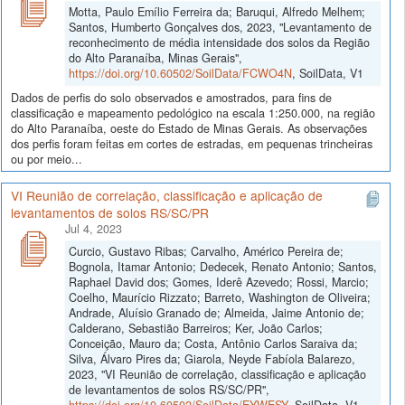
Motta, Paulo Emílio Ferreira da; Baruqui, Alfredo Melhem;
Santos, Humberto Gonçalves dos, 2023, "Levantamento de
reconhecimento de média intensidade dos solos da Região
do Alto Paranaíba, Minas Gerais",
https://doi.org/10.60502/SoilData/FCWO4N
, SoilData, V1
Dados de perfis do solo observados e amostrados, para fins de
classificação e mapeamento pedológico na escala 1:250.000, na região
do Alto Paranaíba, oeste do Estado de Minas Gerais. As observações
dos perfis foram feitas em cortes de estradas, em pequenas trincheiras
ou por meio...
VI Reunião de correlação, classificação e aplicação de
levantamentos de solos RS/SC/PR
Jul 4, 2023
Curcio, Gustavo Ribas; Carvalho, Américo Pereira de;
Bognola, Itamar Antonio; Dedecek, Renato Antonio; Santos,
Raphael David dos; Gomes, Iderê Azevedo; Rossi, Marcio;
Coelho, Maurício Rizzato; Barreto, Washington de Oliveira;
Andrade, Aluísio Granado de; Almeida, Jaime Antonio de;
Calderano, Sebastião Barreiros; Ker, João Carlos;
Conceição, Mauro da; Costa, Antônio Carlos Saraiva da;
Silva, Álvaro Pires da; Giarola, Neyde Fabíola Balarezo,
2023, "VI Reunião de correlação, classificação e aplicação
de levantamentos de solos RS/SC/PR",
https://doi.org/10.60502/SoilData/EYWESY
, SoilData, V1