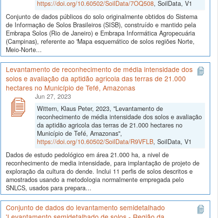
https://doi.org/10.60502/SoilData/7OQ508
, SoilData, V1
Conjunto de dados públicos do solo originalmente obtidos do Sistema
de Informação de Solos Brasileiros (SISB), construído e mantido pela
Embrapa Solos (Rio de Janeiro) e Embrapa Informática Agropecuária
(Campinas), referente ao 'Mapa esquemático de solos regiões Norte,
Meio-Norte...
Levantamento de reconhecimento de média intensidade dos
solos e avaliação da aptidão agricola das terras de 21.000
hectares no Município de Tefé, Amazonas
Jun 27, 2023
Wittern, Klaus Peter, 2023, "Levantamento de
reconhecimento de média intensidade dos solos e avaliação
da aptidão agricola das terras de 21.000 hectares no
Município de Tefé, Amazonas",
https://doi.org/10.60502/SoilData/R9VFLB
, SoilData, V1
Dados de estudo pedológico em área 21.000 ha, a nivel de
reconhecimento de media intensidade, para implantação de projeto de
exploração da cultura do dende. Inclui 11 perfis de solos descritos e
amostrados usando a metodologia normalmente empregada pelo
SNLCS, usados para prepara...
Conjunto de dados do levantamento semidetalhado
'Levantamento semidetalhado de solos - Região da