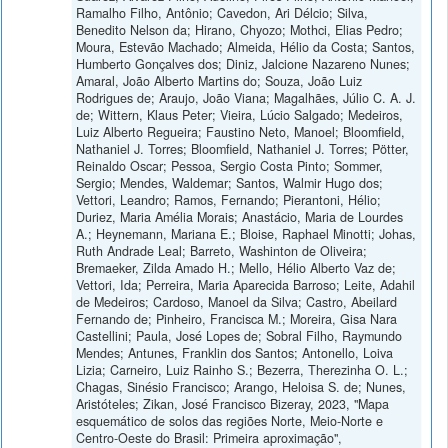
Ramalho Filho, Antônio; Cavedon, Ari Délcio; Silva,
Benedito Nelson da; Hirano, Chyozo; Mothci, Elias Pedro;
Moura, Estevão Machado; Almeida, Hélio da Costa; Santos,
Humberto Gonçalves dos; Diniz, Jalcione Nazareno Nunes;
Amaral, João Alberto Martins do; Souza, João Luiz
Rodrigues de; Araujo, João Viana; Magalhães, Júlio C. A. J.
de; Wittern, Klaus Peter; Vieira, Lúcio Salgado; Medeiros,
Luiz Alberto Regueira; Faustino Neto, Manoel; Bloomfield,
Nathaniel J. Torres; Bloomfield, Nathaniel J. Torres; Pötter,
Reinaldo Oscar; Pessoa, Sergio Costa Pinto; Sommer,
Sergio; Mendes, Waldemar; Santos, Walmir Hugo dos;
Vettori, Leandro; Ramos, Fernando; Pierantoni, Hélio;
Duriez, Maria Amélia Morais; Anastácio, Maria de Lourdes
A.; Heynemann, Mariana E.; Bloise, Raphael Minotti; Johas,
Ruth Andrade Leal; Barreto, Washinton de Oliveira;
Bremaeker, Zilda Amado H.; Mello, Hélio Alberto Vaz de;
Vettori, Ida; Perreira, Maria Aparecida Barroso; Leite, Adahil
de Medeiros; Cardoso, Manoel da Silva; Castro, Abeilard
Fernando de; Pinheiro, Francisca M.; Moreira, Gisa Nara
Castellini; Paula, José Lopes de; Sobral Filho, Raymundo
Mendes; Antunes, Franklin dos Santos; Antonello, Loiva
Lizia; Carneiro, Luiz Rainho S.; Bezerra, Therezinha O. L.;
Chagas, Sinésio Francisco; Arango, Heloisa S. de; Nunes,
Aristóteles; Zikan, José Francisco Bizeray, 2023, "Mapa
esquemático de solos das regiões Norte, Meio-Norte e
Centro-Oeste do Brasil: Primeira aproximação",