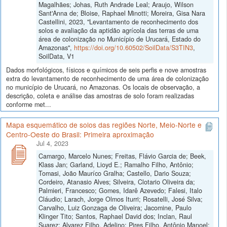
Magalhães; Johas, Ruth Andrade Leal; Araujo, Wilson
Sant'Anna de; Bloise, Raphael Minotti; Moreira, Gisa Nara
Castellini, 2023, "Levantamento de reconhecimento dos
solos e avaliação da aptidão agrícola das terras de uma
área de colonização no Município de Urucará, Estado do
Amazonas",
https://doi.org/10.60502/SoilData/S3TIN3
,
SoilData, V1
Dados morfológicos, físicos e químicos de seis perfis e nove amostras
extra do levantamento de reconhecimento de uma área de colonização
no município de Urucará, no Amazonas. Os locais de observação, a
descrição, coleta e análise das amostras de solo foram realizadas
conforme met...
Mapa esquemático de solos das regiões Norte, Meio-Norte e
Centro-Oeste do Brasil: Primeira aproximação
Jul 4, 2023
Camargo, Marcelo Nunes; Freitas, Flávio Garcia de; Beek,
Klass Jan; Garland, Lioyd E.; Ramalho Filho, Antônio;
Tomasi, João Mauríco Gralha; Castello, Dario Souza;
Cordeiro, Atanasio Alves; Silveira, Clotario Oliveira da;
Palmieri, Francesco; Gomes, Idarê Azevedo; Falesi, Italo
Cláudio; Larach, Jorge Olmos Iturri; Rosatelli, José Silva;
Carvalho, Luiz Gonzaga de Oliveira; Jacomine, Paulo
Klinger Tito; Santos, Raphael David dos; Inclan, Raul
Suarez; Alvarez Filho, Adelino; Pires Filho, Antônio Manoel;