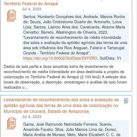
Território Federal do Amapá
Jul 4, 2023
Santos, Humberto Gonçalves dos; Andrade, Marcos Rocha
de; Souza, João Cristóstomo Duarte de; Antonello, Loiva
Lizia; Santos, Laércio Aires dos; Cavalcante, Alcione Maria
Carvalho; Barreto, Washington de Oliveira, 2023,
"Levantamento de reconhecimento de média intensidade
dos solos e avaliação da aptidão agrícola das terras de uma
área sob influência dos Rios Araguari, Falsino e Tartarugal
Grande - Território Federal do Amapá",
https://doi.org/10.60502/SoilData/E9YVRO
, SoilData, V1
Dados de seis perfis e doze amostras extra de levantamento de
reconhecimento de média intensidade em área destinada a projeto de
colanização no Território Federal do Amapá (2.103 km2) A seleção dos
locais de observação, a descrição, amostragem e análise de solo foram
realizados u...
Levantamento de reconhecimento dos solos e avaliação da
aptidão agrícola das terras de uma área de colonização no
Município de Urucará, Estado do Amazonas
Jul 4, 2023
Gama, José Raimundo Natividade Ferreira; Soares,
Amarindo Fausto; Silva, João Marcos Lima da; Duriez,
Maria Amélia de Moraes; Melo, Marie Elizabeth C. C. de