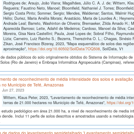
Rodrigues de; Araujo, João Viana; Magalhães, Júlio C. A. J. de; Wittern, Klau
Regueira; Faustino Neto, Manoel; Bloomfield, Nathaniel J. Torres; Bloomfield
Sergio Costa Pinto; Sommer, Sergio; Mendes, Waldemar; Santos, Walmir Hugo
Hélio; Duriez, Maria Amélia Morais; Anastácio, Maria de Lourdes A.; Heynema
Andrade Leal; Barreto, Washinton de Oliveira; Bremaeker, Zilda Amado H.; Mell
Aparecida Barroso; Leite, Adahil de Medeiros; Cardoso, Manoel da Silva; Cas
Moreira, Gisa Nara Castellini; Paula, José Lopes de; Sobral Filho, Raymund
Lizia; Carneiro, Luiz Rainho S.; Bezerra, Therezinha O. L.; Chagas, Sinésio 
Zikan, José Francisco Bizeray, 2023, "Mapa esquemático de solos das regiões
aproximação",
https://doi.org/10.60502/SoilData/7OQ508
, SoilData, V1
de dados públicos do solo originalmente obtidos do Sistema de Informação de S
olos (Rio de Janeiro) e Embrapa Informática Agropecuária (Campinas), refere
ento de reconhecimento de média intensidade dos solos e avaliação d
s no Município de Tefé, Amazonas
Jun 27, 2023
Wittern, Klaus Peter, 2023, "Levantamento de reconhecimento de média inten
terras de 21.000 hectares no Município de Tefé, Amazonas",
https://doi.org
 estudo pedológico em área 21.000 ha, a nivel de reconhecimento de media int
do dende. Inclui 11 perfis de solos descritos e amostrados usando a metodolo
.
o de dados do levantamento semidetalhado 'Levantamento semidetalh