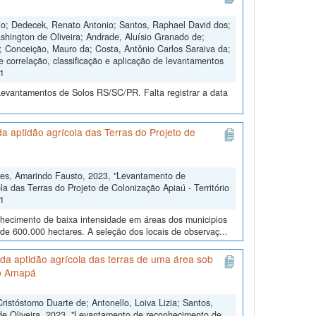
nio; Dedecek, Renato Antonio; Santos, Raphael David dos;
shington de Oliveira; Andrade, Aluísio Granado de;
s; Conceição, Mauro da; Costa, Antônio Carlos Saraiva da;
e correlação, classificação e aplicação de levantamentos
V1
Levantamentos de Solos RS/SC/PR. Falta registrar a data
 aptidão agrícola das Terras do Projeto de
res, Amarindo Fausto, 2023, "Levantamento de
a das Terras do Projeto de Colonização Apiaú - Território
V1
nhecimento de baixa intensidade em áreas dos municipios
 de 600.000 hectares. A seleção dos locais de observaç...
da aptidão agrícola das terras de uma área sob
do Amapá
stóstomo Duarte de; Antonello, Loiva Lizia; Santos,
 de Oliveira, 2023, "Levantamento de reconhecimento de