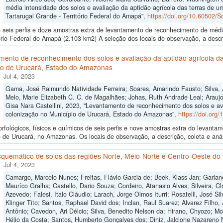
média intensidade dos solos e avaliação da aptidão agrícola das terras de um
Tartarugal Grande - Território Federal do Amapá",
https://doi.org/10.60502/
seis perfis e doze amostras extra de levantamento de reconhecimento de médi
ório Federal do Amapá (2.103 km2) A seleção dos locais de observação, a descr
mento de reconhecimento dos solos e avaliação da aptidão agrícola da
io de Urucará, Estado do Amazonas
Jul 4, 2023
Gama, José Raimundo Natividade Ferreira; Soares, Amarindo Fausto; Silva, 
Melo, Marie Elizabeth C. C. de Magalhães; Johas, Ruth Andrade Leal; Araujo,
Gisa Nara Castellini, 2023, "Levantamento de reconhecimento dos solos e av
colonização no Município de Urucará, Estado do Amazonas",
https://doi.org
fológicos, físicos e químicos de seis perfis e nove amostras extra do levant
 de Urucará, no Amazonas. Os locais de observação, a descrição, coleta e anál
quemático de solos das regiões Norte, Meio-Norte e Centro-Oeste do 
Jul 4, 2023
Camargo, Marcelo Nunes; Freitas, Flávio Garcia de; Beek, Klass Jan; Garlan
Mauríco Gralha; Castello, Dario Souza; Cordeiro, Atanasio Alves; Silveira, Cl
Azevedo; Falesi, Italo Cláudio; Larach, Jorge Olmos Iturri; Rosatelli, José S
Klinger Tito; Santos, Raphael David dos; Inclan, Raul Suarez; Alvarez Filho,
Antônio; Cavedon, Ari Délcio; Silva, Benedito Nelson da; Hirano, Chyozo; M
Hélio da Costa; Santos, Humberto Gonçalves dos; Diniz, Jalcione Nazareno 