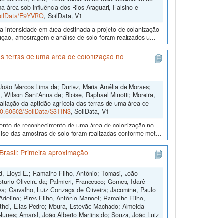
a área sob influência dos Rios Araguari, Falsino e
SoilData/E9YVRO
, SoilData, V1
a intensidade em área destinada a projeto de colanização
ição, amostragem e análise de solo foram realizados u...
s terras de uma área de colonização no
João Marcos Lima da; Duriez, Maria Amélia de Moraes;
 Wilson Sant'Anna de; Bloise, Raphael Minotti; Moreira,
aliação da aptidão agrícola das terras de uma área de
/10.60502/SoilData/S3TIN3
, SoilData, V1
amento de reconhecimento de uma área de colonização no
ise das amostras de solo foram realizadas conforme met...
Brasil: Primeira aproximação
d, Lioyd E.; Ramalho Filho, Antônio; Tomasi, João
otario Oliveira da; Palmieri, Francesco; Gomes, Idarê
ilva; Carvalho, Luiz Gonzaga de Oliveira; Jacomine, Paulo
 Adelino; Pires Filho, Antônio Manoel; Ramalho Filho,
othci, Elias Pedro; Moura, Estevão Machado; Almeida,
Nunes; Amaral, João Alberto Martins do; Souza, João Luiz