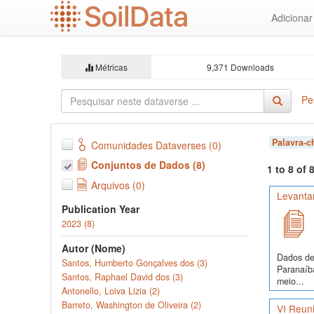
Ir
Adiciona
para
o
conteúdo
principal
Métricas
9,371 Downloads
Pe
Palavra-
Comunidades Dataverses (0)
Conjuntos de Dados (8)
1 to 8 of
Arquivos (0)
Levanta
Publication Year
2023 (8)
Autor (Nome)
Dados de 
Santos, Humberto Gonçalves dos (3)
Paranaíba
Santos, Raphael David dos (3)
meio...
Antonello, Loiva Lizia (2)
Barreto, Washington de Oliveira (2)
VI Reuni