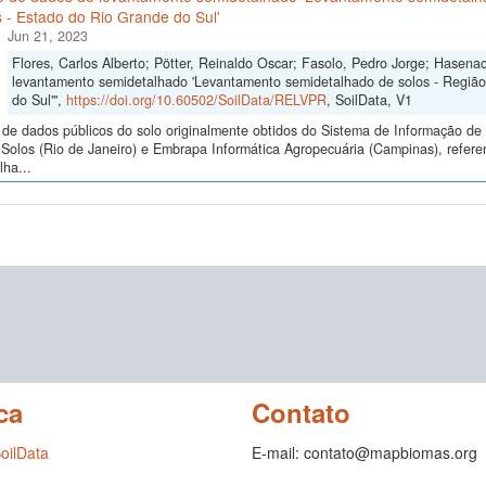
 - Estado do Rio Grande do Sul'
Jun 21, 2023
Flores, Carlos Alberto; Pötter, Reinaldo Oscar; Fasolo, Pedro Jorge; Hasena
levantamento semidetalhado 'Levantamento semidetalhado de solos - Regiã
do Sul'",
https://doi.org/10.60502/SoilData/RELVPR
, SoilData, V1
de dados públicos do solo originalmente obtidos do Sistema de Informação de S
Solos (Rio de Janeiro) e Embrapa Informática Agropecuária (Campinas), refer
ha...
ca
Contato
SoilData
E-mail: contato@mapbiomas.org