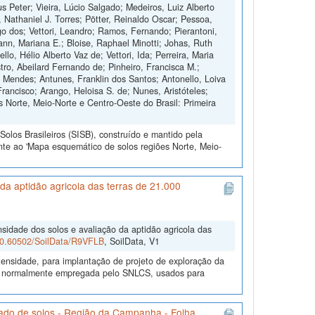
s Peter; Vieira, Lúcio Salgado; Medeiros, Luiz Alberto
, Nathaniel J. Torres; Pötter, Reinaldo Oscar; Pessoa,
 dos; Vettori, Leandro; Ramos, Fernando; Pierantoni,
nn, Mariana E.; Bloise, Raphael Minotti; Johas, Ruth
o, Hélio Alberto Vaz de; Vettori, Ida; Perreira, Maria
tro, Abeilard Fernando de; Pinheiro, Francisca M.;
o Mendes; Antunes, Franklin dos Santos; Antonello, Loiva
Francisco; Arango, Heloisa S. de; Nunes, Aristóteles;
 Norte, Meio-Norte e Centro-Oeste do Brasil: Primeira
olos Brasileiros (SISB), construído e mantido pela
nte ao 'Mapa esquemático de solos regiões Norte, Meio-
a aptidão agricola das terras de 21.000
sidade dos solos e avaliação da aptidão agricola das
/10.60502/SoilData/R9VFLB
, SoilData, V1
ensidade, para implantação de projeto de exploração da
gia normalmente empregada pelo SNLCS, usados para
ado de solos - Região da Campanha - Folha