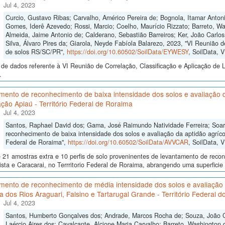
Jul 4, 2023
Curcio, Gustavo Ribas; Carvalho, Américo Pereira de; Bognola, Itamar Anto
Gomes, Iderê Azevedo; Rossi, Marcio; Coelho, Maurício Rizzato; Barreto, Wa
Almeida, Jaime Antonio de; Calderano, Sebastião Barreiros; Ker, João Carlo
Silva, Álvaro Pires da; Giarola, Neyde Fabíola Balarezo, 2023, "VI Reunião d
de solos RS/SC/PR",
https://doi.org/10.60502/SoilData/EYWESY
, SoilData, 
de dados referente à VI Reunião de Correlação, Classificação e Aplicação de 
.
ento de reconhecimento de baixa intensidade dos solos e avaliação da
ção Apiaú - Território Federal de Roraima
Jul 4, 2023
Santos, Raphael David dos; Gama, José Raimundo Natividade Ferreira; Soa
reconhecimento de baixa intensidade dos solos e avaliação da aptidão agrícol
Federal de Roraima",
https://doi.org/10.60502/SoilData/AVVCAR
, SoilData, 
 21 amostras extra e 10 perfis de solo proveninentes de levantamento de reco
sta e Caracarai, no Terrritorio Federal de Roraima, abrangendo uma superficie
mento de reconhecimento de média intensidade dos solos e avaliação 
ia dos Rios Araguari, Falsino e Tartarugal Grande - Território Federal 
Jul 4, 2023
Santos, Humberto Gonçalves dos; Andrade, Marcos Rocha de; Souza, João Cri
Laércio Aires dos; Cavalcante, Alcione Maria Carvalho; Barreto, Washington