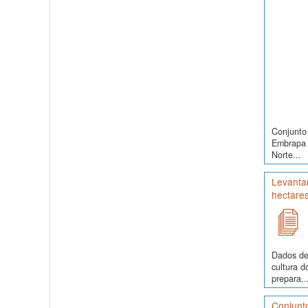
Conjunto 
Embrapa S
Norte...
Levantam
hectare
Dados de
cultura 
prepara..
Conjunt