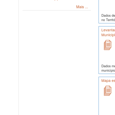
Mais ...
Dados de 
no Territ
Levanta
Municíp
Dados mor
município
Mapa es