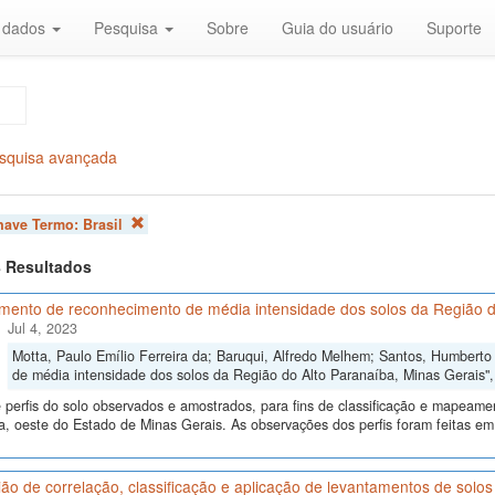
r dados
Pesquisa
Sobre
Guia do usuário
Suporte
squisa avançada
chave Termo:
Brasil
 8 Resultados
mento de reconhecimento de média intensidade dos solos da Região d
Jul 4, 2023
Motta, Paulo Emílio Ferreira da; Baruqui, Alfredo Melhem; Santos, Humbert
de média intensidade dos solos da Região do Alto Paranaíba, Minas Gerais"
perfis do solo observados e amostrados, para fins de classificação e mapeame
, oeste do Estado de Minas Gerais. As observações dos perfis foram feitas em
ão de correlação, classificação e aplicação de levantamentos de sol