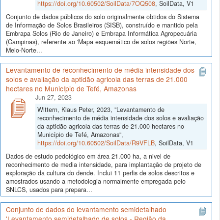
https://doi.org/10.60502/SoilData/7OQ508
, SoilData, V1
Conjunto de dados públicos do solo originalmente obtidos do Sistema
de Informação de Solos Brasileiros (SISB), construído e mantido pela
Embrapa Solos (Rio de Janeiro) e Embrapa Informática Agropecuária
(Campinas), referente ao 'Mapa esquemático de solos regiões Norte,
Meio-Norte...
Levantamento de reconhecimento de média intensidade dos
solos e avaliação da aptidão agricola das terras de 21.000
hectares no Município de Tefé, Amazonas
Jun 27, 2023
Wittern, Klaus Peter, 2023, "Levantamento de
reconhecimento de média intensidade dos solos e avaliação
da aptidão agricola das terras de 21.000 hectares no
Município de Tefé, Amazonas",
https://doi.org/10.60502/SoilData/R9VFLB
, SoilData, V1
Dados de estudo pedológico em área 21.000 ha, a nivel de
reconhecimento de media intensidade, para implantação de projeto de
exploração da cultura do dende. Inclui 11 perfis de solos descritos e
amostrados usando a metodologia normalmente empregada pelo
SNLCS, usados para prepara...
Conjunto de dados do levantamento semidetalhado
'Levantamento semidetalhado de solos - Região da