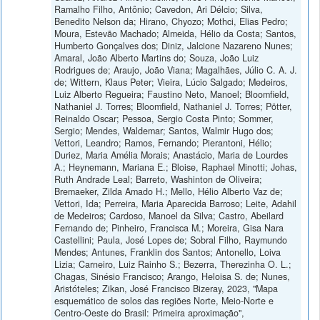
Ramalho Filho, Antônio; Cavedon, Ari Délcio; Silva,
Benedito Nelson da; Hirano, Chyozo; Mothci, Elias Pedro;
Moura, Estevão Machado; Almeida, Hélio da Costa; Santos,
Humberto Gonçalves dos; Diniz, Jalcione Nazareno Nunes;
Amaral, João Alberto Martins do; Souza, João Luiz
Rodrigues de; Araujo, João Viana; Magalhães, Júlio C. A. J.
de; Wittern, Klaus Peter; Vieira, Lúcio Salgado; Medeiros,
Luiz Alberto Regueira; Faustino Neto, Manoel; Bloomfield,
Nathaniel J. Torres; Bloomfield, Nathaniel J. Torres; Pötter,
Reinaldo Oscar; Pessoa, Sergio Costa Pinto; Sommer,
Sergio; Mendes, Waldemar; Santos, Walmir Hugo dos;
Vettori, Leandro; Ramos, Fernando; Pierantoni, Hélio;
Duriez, Maria Amélia Morais; Anastácio, Maria de Lourdes
A.; Heynemann, Mariana E.; Bloise, Raphael Minotti; Johas,
Ruth Andrade Leal; Barreto, Washinton de Oliveira;
Bremaeker, Zilda Amado H.; Mello, Hélio Alberto Vaz de;
Vettori, Ida; Perreira, Maria Aparecida Barroso; Leite, Adahil
de Medeiros; Cardoso, Manoel da Silva; Castro, Abeilard
Fernando de; Pinheiro, Francisca M.; Moreira, Gisa Nara
Castellini; Paula, José Lopes de; Sobral Filho, Raymundo
Mendes; Antunes, Franklin dos Santos; Antonello, Loiva
Lizia; Carneiro, Luiz Rainho S.; Bezerra, Therezinha O. L.;
Chagas, Sinésio Francisco; Arango, Heloisa S. de; Nunes,
Aristóteles; Zikan, José Francisco Bizeray, 2023, "Mapa
esquemático de solos das regiões Norte, Meio-Norte e
Centro-Oeste do Brasil: Primeira aproximação",