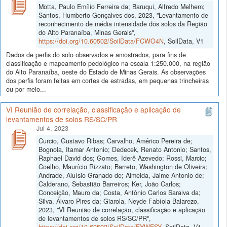
Motta, Paulo Emílio Ferreira da; Baruqui, Alfredo Melhem;
Santos, Humberto Gonçalves dos, 2023, "Levantamento de
reconhecimento de média intensidade dos solos da Região
do Alto Paranaíba, Minas Gerais",
https://doi.org/10.60502/SoilData/FCWO4N
, SoilData, V1
Dados de perfis do solo observados e amostrados, para fins de
classificação e mapeamento pedológico na escala 1:250.000, na região
do Alto Paranaíba, oeste do Estado de Minas Gerais. As observações
dos perfis foram feitas em cortes de estradas, em pequenas trincheiras
ou por meio...
VI Reunião de correlação, classificação e aplicação de
levantamentos de solos RS/SC/PR
Jul 4, 2023
Curcio, Gustavo Ribas; Carvalho, Américo Pereira de;
Bognola, Itamar Antonio; Dedecek, Renato Antonio; Santos,
Raphael David dos; Gomes, Iderê Azevedo; Rossi, Marcio;
Coelho, Maurício Rizzato; Barreto, Washington de Oliveira;
Andrade, Aluísio Granado de; Almeida, Jaime Antonio de;
Calderano, Sebastião Barreiros; Ker, João Carlos;
Conceição, Mauro da; Costa, Antônio Carlos Saraiva da;
Silva, Álvaro Pires da; Giarola, Neyde Fabíola Balarezo,
2023, "VI Reunião de correlação, classificação e aplicação
de levantamentos de solos RS/SC/PR",
https://doi.org/10.60502/SoilData/EYWESY
, SoilData, V1