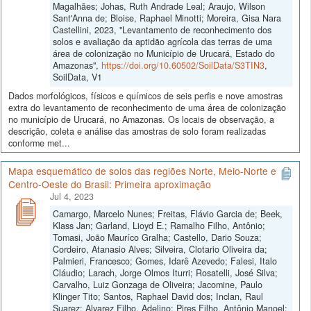
Magalhães; Johas, Ruth Andrade Leal; Araujo, Wilson
Sant'Anna de; Bloise, Raphael Minotti; Moreira, Gisa Nara
Castellini, 2023, "Levantamento de reconhecimento dos
solos e avaliação da aptidão agrícola das terras de uma
área de colonização no Município de Urucará, Estado do
Amazonas",
https://doi.org/10.60502/SoilData/S3TIN3
,
SoilData, V1
Dados morfológicos, físicos e químicos de seis perfis e nove amostras
extra do levantamento de reconhecimento de uma área de colonização
no município de Urucará, no Amazonas. Os locais de observação, a
descrição, coleta e análise das amostras de solo foram realizadas
conforme met...
Mapa esquemático de solos das regiões Norte, Meio-Norte e
Centro-Oeste do Brasil: Primeira aproximação
Jul 4, 2023
Camargo, Marcelo Nunes; Freitas, Flávio Garcia de; Beek,
Klass Jan; Garland, Lioyd E.; Ramalho Filho, Antônio;
Tomasi, João Mauríco Gralha; Castello, Dario Souza;
Cordeiro, Atanasio Alves; Silveira, Clotario Oliveira da;
Palmieri, Francesco; Gomes, Idarê Azevedo; Falesi, Italo
Cláudio; Larach, Jorge Olmos Iturri; Rosatelli, José Silva;
Carvalho, Luiz Gonzaga de Oliveira; Jacomine, Paulo
Klinger Tito; Santos, Raphael David dos; Inclan, Raul
Suarez; Alvarez Filho, Adelino; Pires Filho, Antônio Manoel;