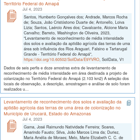
Território Federal do Amapá
Jul 4, 2023
Santos, Humberto Gonçalves dos; Andrade, Marcos Rocha
de; Souza, João Cristóstomo Duarte de; Antonello, Loiva
Lizia; Santos, Laércio Aires dos; Cavalcante, Alcione Maria
Carvalho; Barreto, Washington de Oliveira, 2023,
"Levantamento de reconhecimento de média intensidade
dos solos e avaliação da aptidão agrícola das terras de uma
área sob influência dos Rios Araguari, Falsino e Tartarugal
Grande - Território Federal do Amapá",
https://doi.org/10.60502/SoilData/E9YVRO
, SoilData, V1
Dados de seis perfis e doze amostras extra de levantamento de
reconhecimento de média intensidade em área destinada a projeto de
colanização no Território Federal do Amapá (2.103 km2) A seleção dos
locais de observação, a descrição, amostragem e análise de solo foram
realizados u...
Levantamento de reconhecimento dos solos e avaliação da
aptidão agrícola das terras de uma área de colonização no
Município de Urucará, Estado do Amazonas
Jul 4, 2023
Gama, José Raimundo Natividade Ferreira; Soares,
Amarindo Fausto; Silva, João Marcos Lima da; Duriez,
Maria Amélia de Moraes; Melo, Marie Elizabeth C. C. de