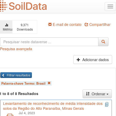
Ir
Alt
para
na
o
conteúdo
principal
E-mail de contato
Compartilhar
9,371
Métricas
Downloads
Pesquisa avançada
Adicionar dados
Filtrar resultados
Palavra-chave Termo:
Brasil
1 to 8 of 8 Resultados
Ordenar
Levantamento de reconhecimento de média intensidade dos
solos da Região do Alto Paranaíba, Minas Gerais
Jul 4, 2023