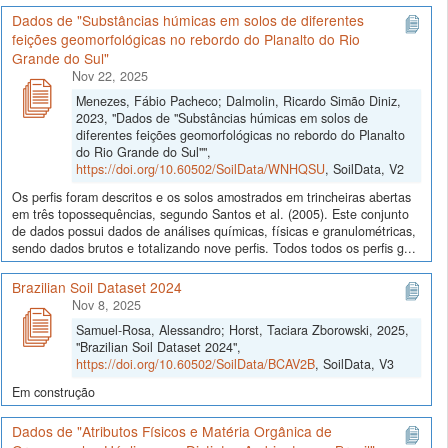
Dados de "Substâncias húmicas em solos de diferentes
feições geomorfológicas no rebordo do Planalto do Rio
Grande do Sul"
Nov 22, 2025
Menezes, Fábio Pacheco; Dalmolin, Ricardo Simão Diniz,
2023, "Dados de "Substâncias húmicas em solos de
diferentes feições geomorfológicas no rebordo do Planalto
do Rio Grande do Sul"",
https://doi.org/10.60502/SoilData/WNHQSU
, SoilData, V2
Os perfis foram descritos e os solos amostrados em trincheiras abertas
em três topossequências, segundo Santos et al. (2005). Este conjunto
de dados possui dados de análises químicas, físicas e granulométricas,
sendo dados brutos e totalizando nove perfis. Todos todos os perfis g...
Brazilian Soil Dataset 2024
Nov 8, 2025
Samuel-Rosa, Alessandro; Horst, Taciara Zborowski, 2025,
"Brazilian Soil Dataset 2024",
https://doi.org/10.60502/SoilData/BCAV2B
, SoilData, V3
Em construção
Dados de "Atributos Físicos e Matéria Orgânica de