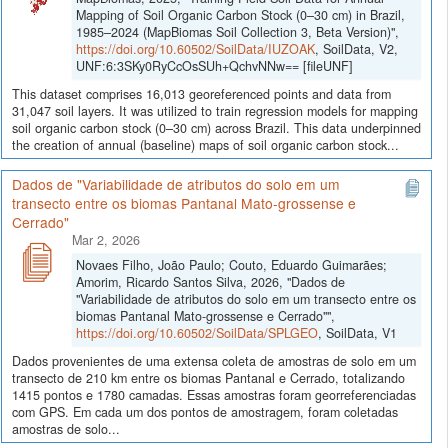
Mapping of Soil Organic Carbon Stock (0–30 cm) in Brazil,
1985–2024 (MapBiomas Soil Collection 3, Beta Version)",
https://doi.org/10.60502/SoilData/IUZOAK
, SoilData, V2,
UNF:6:3SKy0RyCcOsSUh+QchvNNw== [fileUNF]
This dataset comprises 16,013 georeferenced points and data from
31,047 soil layers. It was utilized to train regression models for mapping
soil organic carbon stock (0–30 cm) across Brazil. This data underpinned
the creation of annual (baseline) maps of soil organic carbon stock...
Dados de "Variabilidade de atributos do solo em um
transecto entre os biomas Pantanal Mato-grossense e
Cerrado"
Mar 2, 2026
Novaes Filho, João Paulo; Couto, Eduardo Guimarães;
Amorim, Ricardo Santos Silva, 2026, "Dados de
"Variabilidade de atributos do solo em um transecto entre os
biomas Pantanal Mato-grossense e Cerrado"",
https://doi.org/10.60502/SoilData/SPLGEO
, SoilData, V1
Dados provenientes de uma extensa coleta de amostras de solo em um
transecto de 210 km entre os biomas Pantanal e Cerrado, totalizando
1415 pontos e 1780 camadas. Essas amostras foram georreferenciadas
com GPS. Em cada um dos pontos de amostragem, foram coletadas
amostras de solo...