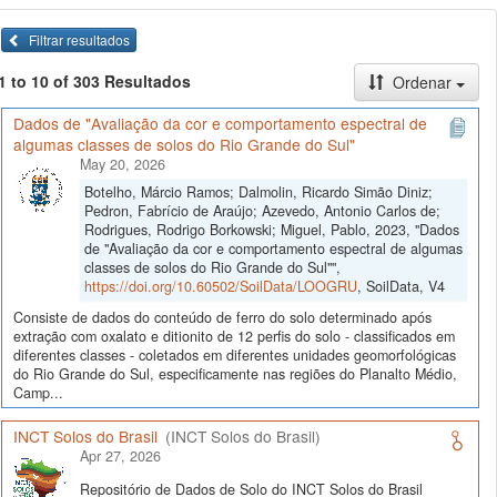
Filtrar resultados
1 to 10 of 303 Resultados
Ordenar
Dados de "Avaliação da cor e comportamento espectral de
algumas classes de solos do Rio Grande do Sul"
May 20, 2026
Botelho, Márcio Ramos; Dalmolin, Ricardo Simão Diniz;
Pedron, Fabrício de Araújo; Azevedo, Antonio Carlos de;
Rodrigues, Rodrigo Borkowski; Miguel, Pablo, 2023, "Dados
de "Avaliação da cor e comportamento espectral de algumas
classes de solos do Rio Grande do Sul"",
https://doi.org/10.60502/SoilData/LOOGRU
, SoilData, V4
Consiste de dados do conteúdo de ferro do solo determinado após
extração com oxalato e ditionito de 12 perfis do solo - classificados em
diferentes classes - coletados em diferentes unidades geomorfológicas
do Rio Grande do Sul, especificamente nas regiões do Planalto Médio,
Camp...
INCT Solos do Brasil
(INCT Solos do Brasil)
Apr 27, 2026
Repositório de Dados de Solo do INCT Solos do Brasil