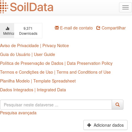
Ir
Alt
para
na
o
conteúdo
principal
E-mail de contato
Compartilhar
9,371
Métricas
Downloads
Aviso de Privacidade | Privacy Notice
Guia do Usuário | User Guide
Política de Preservação de Dados | Data Preservation Policy
Termos e Condições de Uso | Terms and Conditions of Use
Planilha Modelo | Template Spreadsheet
Dados Integrados | Integrated Data
Pesquisa avançada
Adicionar dados