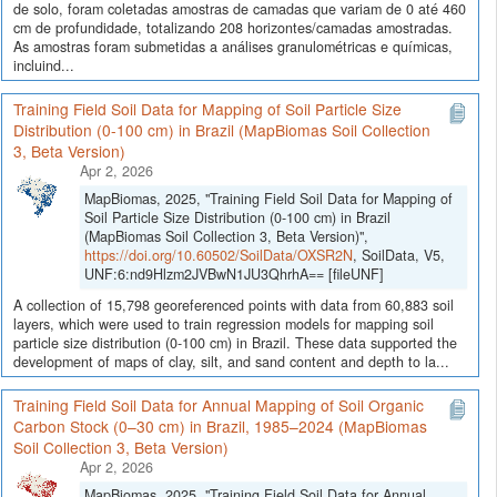
de solo, foram coletadas amostras de camadas que variam de 0 até 460
cm de profundidade, totalizando 208 horizontes/camadas amostradas.
As amostras foram submetidas a análises granulométricas e químicas,
incluind...
Training Field Soil Data for Mapping of Soil Particle Size
Distribution (0-100 cm) in Brazil (MapBiomas Soil Collection
3, Beta Version)
Apr 2, 2026
MapBiomas, 2025, "Training Field Soil Data for Mapping of
Soil Particle Size Distribution (0-100 cm) in Brazil
(MapBiomas Soil Collection 3, Beta Version)",
https://doi.org/10.60502/SoilData/OXSR2N
, SoilData, V5,
UNF:6:nd9Hlzm2JVBwN1JU3QhrhA== [fileUNF]
A collection of 15,798 georeferenced points with data from 60,883 soil
layers, which were used to train regression models for mapping soil
particle size distribution (0-100 cm) in Brazil. These data supported the
development of maps of clay, silt, and sand content and depth to la...
Training Field Soil Data for Annual Mapping of Soil Organic
Carbon Stock (0–30 cm) in Brazil, 1985–2024 (MapBiomas
Soil Collection 3, Beta Version)
Apr 2, 2026
MapBiomas, 2025, "Training Field Soil Data for Annual