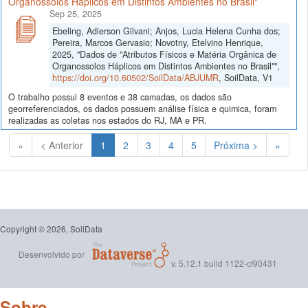
Organossolos Háplicos em Distintos Ambientes no Brasil"
Sep 25, 2025
Ebeling, Adierson Gilvani; Anjos, Lucia Helena Cunha dos;
Pereira, Marcos Gervasio; Novotny, Etelvino Henrique,
2025, "Dados de "Atributos Físicos e Matéria Orgânica de
Organossolos Háplicos em Distintos Ambientes no Brasil"",
https://doi.org/10.60502/SoilData/ABJUMR
, SoilData, V1
O trabalho possui 8 eventos e 38 camadas, os dados são
georreferenciados, os dados possuem análise física e quimica, foram
realizadas as coletas nos estados do RJ, MA e PR.
(Atual)
«
< Anterior
1
2
3
4
5
Próxima >
»
Copyright © 2026, SoilData
Desenvolvido por
v. 5.12.1 build 1122-cf90431
Sobre