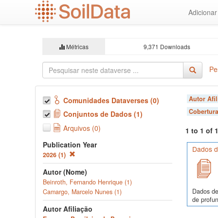
Ir
Adiciona
para
o
conteúdo
principal
Métricas
9,371 Downloads
Pe
Autor Afi
Comunidades Dataverses (0)
Cobertura
Conjuntos de Dados (1)
Arquivos (0)
1 to 1 of
Publication Year
Dados de
2026 (1)
Autor (Nome)
Beinroth, Fernando Henrique (1)
Dados de
Camargo, Marcelo Nunes (1)
de profun
Autor Afiliação