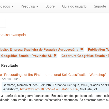
r dados
Pesquisa
Sobre
Guia do usuário
Suporte
squisa avançada
liação:
Empresa Brasileira de Pesquisa Agropecuária
Publication Y
 Geográfica Estado / Província:
AL
Cobertura Geográfica Estado / 
 1 Resultado
 "Proceedings of the First International Soil Classification Workshop"
Apr 13, 2026
Camargo, Marcelo Nunes; Beinroth, Fernando Henrique, 2026, "Dados de "Proce
Workshop"",
https://doi.org/10.60502/SoilData/76VTJW
, SoilData, V1
 31 perfis de solo georreferenciados. Em cada um dos perfis de solo, foram c
didade, totalizando 208 horizontes/camadas amostradas. As amostras foram sub