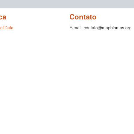
ca
Contato
SoilData
E-mail: contato@mapbiomas.org