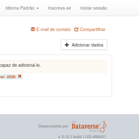
Idioma Padrão
Inscreva-se
Iniciar sessão
E-mail de contato
Compartilhar
Adicionar dados
capaz de adicioná-lo.
ear:
2026
Desenvolvido por
v. 5.12.1 build 1122-cf90431