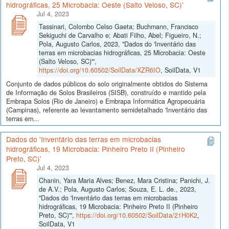
hidrográficas, 25 Microbacia: Oeste (Salto Veloso, SC)'
Jul 4, 2023
Tassinari, Colombo Celso Gaeta; Buchmann, Francisco
Sekiguchi de Carvalho e; Abati Filho, Abel; Figueiro, N.;
Pola, Augusto Carlos, 2023, "Dados do 'Inventário das
terras em microbacias hidrográficas, 25 Microbacia: Oeste
(Salto Veloso, SC)'",
https://doi.org/10.60502/SoilData/XZR6IO
, SoilData, V1
Conjunto de dados públicos do solo originalmente obtidos do Sistema
de Informação de Solos Brasileiros (SISB), construído e mantido pela
Embrapa Solos (Rio de Janeiro) e Embrapa Informática Agropecuária
(Campinas), referente ao levantamento semidetalhado 'Inventário das
terras em...
Dados do 'Inventário das terras em microbacias
hidrográficas, 19 Microbacia: Pinheiro Preto II (Pinheiro
Preto, SC)'
Jul 4, 2023
Chanin, Yara Maria Alves; Benez, Mara Cristina; Panichi, J.
de A.V.; Pola, Augusto Carlos; Souza, E. L. de., 2023,
"Dados do 'Inventário das terras em microbacias
hidrográficas, 19 Microbacia: Pinheiro Preto II (Pinheiro
Preto, SC)'",
https://doi.org/10.60502/SoilData/21H0K2
,
SoilData, V1