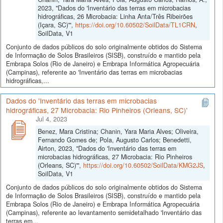
2023, "Dados do 'Inventário das terras em microbacias
hidrográficas, 26 Microbacia: Linha Anta/Três Ribeirões
(Içara, SC)'",
https://doi.org/10.60502/SoilData/TL1CRN
,
SoilData, V1
Conjunto de dados públicos do solo originalmente obtidos do Sistema
de Informação de Solos Brasileiros (SISB), construído e mantido pela
Embrapa Solos (Rio de Janeiro) e Embrapa Informática Agropecuária
(Campinas), referente ao 'Inventário das terras em microbacias
hidrográficas,...
Dados do 'Inventário das terras em microbacias
hidrográficas, 27 Microbacia: Rio Pinheiros (Orleans, SC)'
Jul 4, 2023
Benez, Mara Cristina; Chanin, Yara Maria Alves; Oliveira,
Fernando Gomes de; Pola, Augusto Carlos; Benedetti,
Airton, 2023, "Dados do 'Inventário das terras em
microbacias hidrográficas, 27 Microbacia: Rio Pinheiros
(Orleans, SC)'",
https://doi.org/10.60502/SoilData/KMG2JS
,
SoilData, V1
Conjunto de dados públicos do solo originalmente obtidos do Sistema
de Informação de Solos Brasileiros (SISB), construído e mantido pela
Embrapa Solos (Rio de Janeiro) e Embrapa Informática Agropecuária
(Campinas), referente ao levantamento semidetalhado 'Inventário das
terras em...