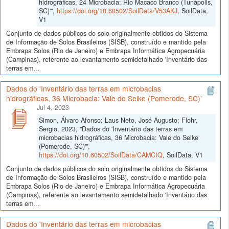
hidrográficas, 24 Microbacia: Rio Macaco Branco (Tunápolis,
SC)'",
https://doi.org/10.60502/SoilData/V53AKJ
, SoilData,
V1
Conjunto de dados públicos do solo originalmente obtidos do Sistema
de Informação de Solos Brasileiros (SISB), construído e mantido pela
Embrapa Solos (Rio de Janeiro) e Embrapa Informática Agropecuária
(Campinas), referente ao levantamento semidetalhado 'Inventário das
terras em...
Dados do 'Inventário das terras em microbacias
hidrográficas, 36 Microbacia: Vale do Selke (Pomerode, SC)'
Jul 4, 2023
Simon, Álvaro Afonso; Laus Neto, José Augusto; Flohr,
Sergio, 2023, "Dados do 'Inventário das terras em
microbacias hidrográficas, 36 Microbacia: Vale do Selke
(Pomerode, SC)'",
https://doi.org/10.60502/SoilData/CAMCIQ
, SoilData, V1
Conjunto de dados públicos do solo originalmente obtidos do Sistema
de Informação de Solos Brasileiros (SISB), construído e mantido pela
Embrapa Solos (Rio de Janeiro) e Embrapa Informática Agropecuária
(Campinas), referente ao levantamento semidetalhado 'Inventário das
terras em...
Dados do 'Inventário das terras em microbacias