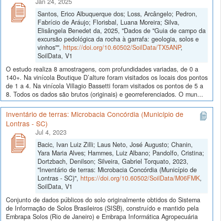
Jan 24, 2025
Santos, Erico Albuquerque dos; Loss, Arcângelo; Pedron,
Fabrício de Aráujo; Florisbal, Luana Moreira; Silva,
Elisângela Benedet da, 2025, "Dados de "Guia de campo da
excursão pedológica da rocha à garrafa: geologia, solos e
vinhos"",
https://doi.org/10.60502/SoilData/TX5ANP
,
SoilData, V1
O estudo realiza 8 amostragens, com profundidades variadas, de 0 a
140+. Na vinícola Boutique D’alture foram visitados os locais dos pontos
de 1 a 4. Na vinícola Villagio Bassetti foram visitados os pontos de 5 a
8. Todos os dados são brutos (originais) e georreferenciados. O mun...
Inventário de terras: Microbacia Concórdia (Município de
Lontras - SC)
Jul 4, 2023
Bacic, Ivan Luiz Zilli; Laus Neto, José Augusto; Chanin,
Yara Maria Alves; Hammes, Luiz Albano; Pandolfo, Cristina;
Dortzbach, Denilson; Silveira, Gabriel Torquato, 2023,
"Inventário de terras: Microbacia Concórdia (Município de
Lontras - SC)",
https://doi.org/10.60502/SoilData/M06FMK
,
SoilData, V1
Conjunto de dados públicos do solo originalmente obtidos do Sistema
de Informação de Solos Brasileiros (SISB), construído e mantido pela
Embrapa Solos (Rio de Janeiro) e Embrapa Informática Agropecuária