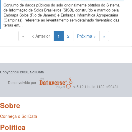
Conjunto de dados públicos do solo originalmente obtidos do Sistema
de Informação de Solos Brasileiros (SISB), construído e mantido pela
Embrapa Solos (Rio de Janeiro) e Embrapa Informática Agropecuária
(Campinas), referente ao levantamento semidetalhado 'Inventário das
terras em...
(Atual)
«
< Anterior
1
2
Próxima >
»
Copyright © 2026, SoilData
Desenvolvido por
v. 5.12.1 build 1122-cf90431
Sobre
Conheça o SoilData
Política