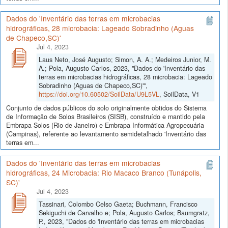
Dados do 'Inventário das terras em microbacias
hidrográficas, 28 microbacia: Lageado Sobradinho (Aguas
de Chapeco,SC)'
Jul 4, 2023
Laus Neto, José Augusto; Simon, A. A.; Medeiros Junior, M.
A.; Pola, Augusto Carlos, 2023, "Dados do 'Inventário das
terras em microbacias hidrográficas, 28 microbacia: Lageado
Sobradinho (Aguas de Chapeco,SC)'",
https://doi.org/10.60502/SoilData/U9L5VL
, SoilData, V1
Conjunto de dados públicos do solo originalmente obtidos do Sistema
de Informação de Solos Brasileiros (SISB), construído e mantido pela
Embrapa Solos (Rio de Janeiro) e Embrapa Informática Agropecuária
(Campinas), referente ao levantamento semidetalhado 'Inventário das
terras em...
Dados do 'Inventário das terras em microbacias
hidrográficas, 24 Microbacia: Rio Macaco Branco (Tunápolis,
SC)'
Jul 4, 2023
Tassinari, Colombo Celso Gaeta; Buchmann, Francisco
Sekiguchi de Carvalho e; Pola, Augusto Carlos; Baumgratz,
P., 2023, "Dados do 'Inventário das terras em microbacias