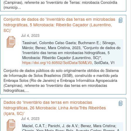
(Campinas), referente ao 'Inventário de Terras: microbacia Concórdia
(municíp...
Conjunto de dados do 'Inventário das terras em microbacias
hidrográficas, 5 Microbacia: Ribeirão Caçador (Laurentino,
SC)'
Jul 4, 2023
Tassinari, Colombo Celso Gaeta; Buchmann E.; Sônego,
Márcio; Benez, Mara Cristina, 2023, "Conjunto de dados do
'Inventário das terras em microbacias hidrográficas, 5
Microbacia: Ribeirão Caçador (Laurentino, SC)'",
https://doi.org/10.60502/SoilData/S0MLV0
, SoilData, V1
Conjunto de dados públicos do solo originalmente obtidos do Sistema
de Informação de Solos Brasileiros (SISB), construído e mantido pela
Embrapa Solos (Rio de Janeiro) e Embrapa Informática Agropecuária
(Campinas), referente ao 'Inventário das terras em microbacias
hidrográficas,...
Dados do 'Inventário das terras em microbacias
hidrográficas, 26 Microbacia: Linha Anta/Três Ribeirões
(Içara, SC)'
Jul 4, 2023
Maciel, C.A.T.; Panichi, J. de A.V.; Benez, Mara Cristina;
Chanin, Yara Maria Alves; Pola, Augusto Carlos; Ramos, A.,