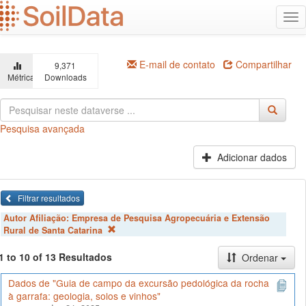
Ir
Alt
para
na
o
conteúdo
principal
E-mail de contato
Compartilhar
9,371
Métricas
Downloads
Pesquisa avançada
Adicionar dados
Filtrar resultados
Autor Afiliação:
Empresa de Pesquisa Agropecuária e Extensão
Rural de Santa Catarina
1 to 10 of 13 Resultados
Ordenar
Dados de "Guia de campo da excursão pedológica da rocha
à garrafa: geologia, solos e vinhos"