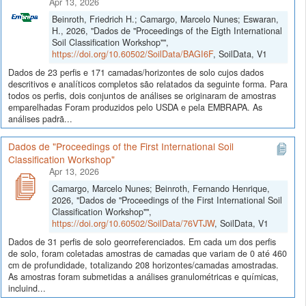
Apr 13, 2026
Beinroth, Friedrich H.; Camargo, Marcelo Nunes; Eswaran,
H., 2026, "Dados de "Proceedings of the Eigth International
Soil Classification Workshop"",
https://doi.org/10.60502/SoilData/BAGI6F
, SoilData, V1
Dados de 23 perfis e 171 camadas/horizontes de solo cujos dados
descritivos e analíticos completos são relatados da seguinte forma. Para
todos os perfis, dois conjuntos de análises se originaram de amostras
emparelhadas Foram produzidos pelo USDA e pela EMBRAPA. As
análises padrã...
Dados de "Proceedings of the First International Soil
Classification Workshop"
Apr 13, 2026
Camargo, Marcelo Nunes; Beinroth, Fernando Henrique,
2026, "Dados de "Proceedings of the First International Soil
Classification Workshop"",
https://doi.org/10.60502/SoilData/76VTJW
, SoilData, V1
Dados de 31 perfis de solo georreferenciados. Em cada um dos perfis
de solo, foram coletadas amostras de camadas que variam de 0 até 460
cm de profundidade, totalizando 208 horizontes/camadas amostradas.
As amostras foram submetidas a análises granulométricas e químicas,
incluind...