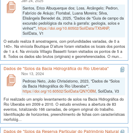
Jan 24, 2025
Santos, Erico Albuquerque dos; Loss, Arcângelo; Pedron,
Fabrício de Aráujo; Florisbal, Luana Moreira; Silva,
Elisângela Benedet da, 2025, "Dados de "Guia de campo da
excursão pedológica da rocha à garrafa: geologia, solos e
vinhos"",
https://doi.org/10.60502/SoilData/TX5ANP
,
SoilData, V1
O estudo realiza 8 amostragens, com profundidades variadas, de 0 a
140+. Na vinícola Boutique D’alture foram visitados os locais dos pontos
de 1 a 4. Na vinícola Villagio Bassetti foram visitados os pontos de 5 a
8. Todos os dados são brutos (originais) e georreferenciados. O mun...
Dados de "Solos da Bacia Hidrográfica do Rio Uberaba"
Nov 13, 2024
Pedroso Neto, João Chrisóstomo, 2023, "Dados de "Solos
da Bacia Hidrográfica do Rio Uberaba"",
https://doi.org/10.60502/SoilData/QN7OBM
, SoilData, V3
Foi realizado um amplo levantamento de solos na Bacia Hidrográfica do
Rio Uberaba em 2009 e 2010. O estudo envolveu a abertura de 83
eventos, totalizando 166 camadas, de origem original do trabalho.
Identificação de horizontes, preenchimento de fichas com características
morfológ...
Dados de "Solos da Reserva Particular do Patrimônio Natural