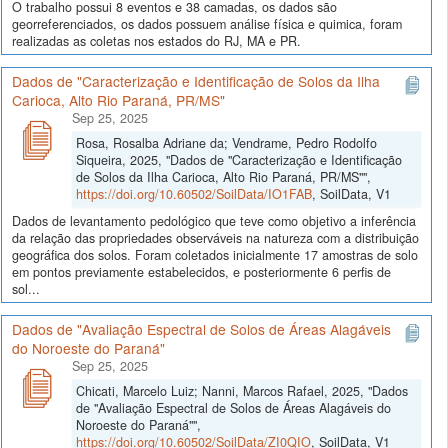
O trabalho possui 8 eventos e 38 camadas, os dados são
georreferenciados, os dados possuem análise física e quimica, foram
realizadas as coletas nos estados do RJ, MA e PR.
Dados de "Caracterização e Identificação de Solos da Ilha
Carioca, Alto Rio Paraná, PR/MS"
Sep 25, 2025
Rosa, Rosalba Adriane da; Vendrame, Pedro Rodolfo
Siqueira, 2025, "Dados de "Caracterização e Identificação
de Solos da Ilha Carioca, Alto Rio Paraná, PR/MS"",
https://doi.org/10.60502/SoilData/IO1FAB
, SoilData, V1
Dados de levantamento pedológico que teve como objetivo a inferência
da relação das propriedades observáveis na natureza com a distribuição
geográfica dos solos. Foram coletados inicialmente 17 amostras de solo
em pontos previamente estabelecidos, e posteriormente 6 perfis de
sol...
Dados de "Avaliação Espectral de Solos de Áreas Alagáveis
do Noroeste do Paraná"
Sep 25, 2025
Chicati, Marcelo Luiz; Nanni, Marcos Rafael, 2025, "Dados
de "Avaliação Espectral de Solos de Áreas Alagáveis do
Noroeste do Paraná"",
https://doi.org/10.60502/SoilData/ZI0QIO
, SoilData, V1