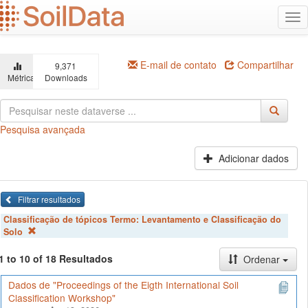
Ir
Alt
para
na
o
conteúdo
principal
E-mail de contato
Compartilhar
9,371
Métricas
Downloads
Pesquisa avançada
Adicionar dados
Filtrar resultados
Classificação de tópicos Termo:
Levantamento e Classificação do
Solo
1 to 10 of 18 Resultados
Ordenar
Dados de "Proceedings of the Eigth International Soil
Classification Workshop"