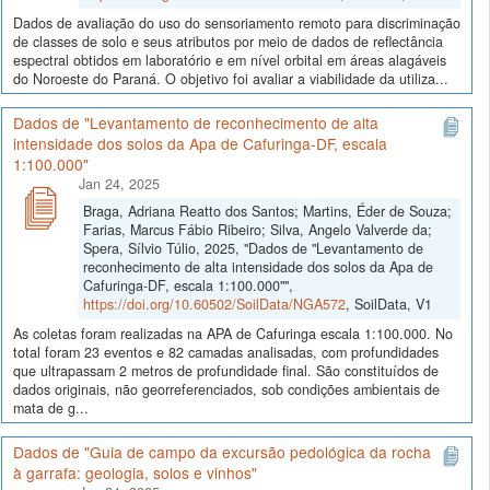
Dados de avaliação do uso do sensoriamento remoto para discriminação
de classes de solo e seus atributos por meio de dados de reflectância
espectral obtidos em laboratório e em nível orbital em áreas alagáveis
do Noroeste do Paraná. O objetivo foi avaliar a viabilidade da utiliza...
Dados de "Levantamento de reconhecimento de alta
intensidade dos solos da Apa de Cafuringa-DF, escala
1:100.000"
Jan 24, 2025
Braga, Adriana Reatto dos Santos; Martins, Éder de Souza;
Farias, Marcus Fábio Ribeiro; Silva, Angelo Valverde da;
Spera, Sílvio Túlio, 2025, "Dados de "Levantamento de
reconhecimento de alta intensidade dos solos da Apa de
Cafuringa-DF, escala 1:100.000"",
https://doi.org/10.60502/SoilData/NGA572
, SoilData, V1
As coletas foram realizadas na APA de Cafuringa escala 1:100.000. No
total foram 23 eventos e 82 camadas analisadas, com profundidades
que ultrapassam 2 metros de profundidade final. São constituídos de
dados originais, não georreferenciados, sob condições ambientais de
mata de g...
Dados de "Guia de campo da excursão pedológica da rocha
à garrafa: geologia, solos e vinhos"