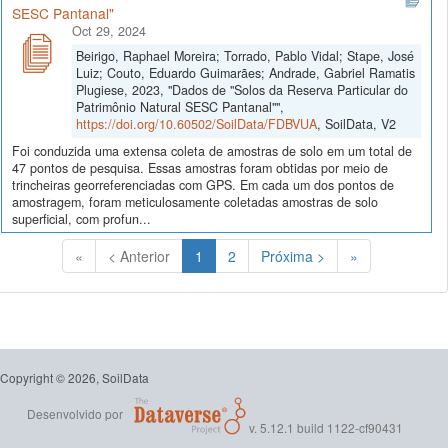
SESC Pantanal"
Oct 29, 2024
Beirigo, Raphael Moreira; Torrado, Pablo Vidal; Stape, José
Luiz; Couto, Eduardo Guimarães; Andrade, Gabriel Ramatis
Plugiese, 2023, "Dados de "Solos da Reserva Particular do
Patrimônio Natural SESC Pantanal"",
https://doi.org/10.60502/SoilData/FDBVUA
, SoilData, V2
Foi conduzida uma extensa coleta de amostras de solo em um total de
47 pontos de pesquisa. Essas amostras foram obtidas por meio de
trincheiras georreferenciadas com GPS. Em cada um dos pontos de
amostragem, foram meticulosamente coletadas amostras de solo
superficial, com profun...
(Atual)
«
< Anterior
1
2
Próxima >
»
Copyright © 2026, SoilData
Desenvolvido por
v. 5.12.1 build 1122-cf90431