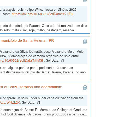
; Zarzycki, Luis Felipe Wille; Tessaro, Dinéia, 2025,
 usos"",
https://doi.org/10.60502/SoilData/9K9IF0
,
doeste do estado do Paraná. O estudo foi realizado em dois
solo: mata ciliar, soja, milho, pastagem, reserva...
o município de Santa Helena - PR
s Alexandre da Silva; Demattê, José Alexandre Melo; Melo,
2024, "Comparação de carbono orgânico do solo entre
.org/10.60502/SoilData/NIIMSF
, SoilData, V1
m, em alguns pontos por impedimento da rocha as
 distintos no município de Santa Helena, Paraná, no ano
st of Brazil: sorption and degradation"
 fipronil in soils under sugar cane cultivation from the
ilData/WHZL2K
, SoilData, V3
b orientação de Ahmet R. Mermut, ao College of Graduate
 of Soil Science. Os dados foram produzidos a partir de...