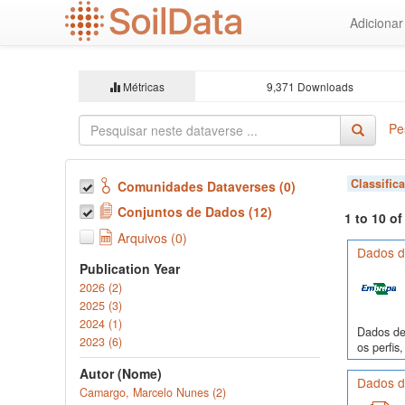
Ir
Adiciona
para
o
conteúdo
principal
Métricas
9,371 Downloads
Pe
Classific
Comunidades Dataverses (0)
Conjuntos de Dados (12)
1 to 10 o
Arquivos (0)
Dados de
Publication Year
2026 (2)
2025 (3)
2024 (1)
Dados de 
2023 (6)
os perfi
Autor (Nome)
Dados de
Camargo, Marcelo Nunes (2)