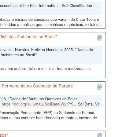
edings of the First International Soil Classification
oletadas amostras de camadas que variam de 0 até 460 cm
metidas a análises granulométricas e químicas, incluind...
istintos Ambientes no Brasil"
Gervasio; Novotny, Etelvino Henrique, 2025, "Dados de
Ambientes no Brasil"",
ssuem análise física e quimica, foram realizadas as
ão Permanente no Sudoeste do Paraná"
2025, "Dados de "Atributos Químicos de Solos
,
https://doi.org/10.60502/SoilData/W2KYSL
, SoilData, V1
e Preservação Permanente (APP) no Sudoeste do Paraná.
ficas e uma controle bem drenada) durante o inverno de
sos"