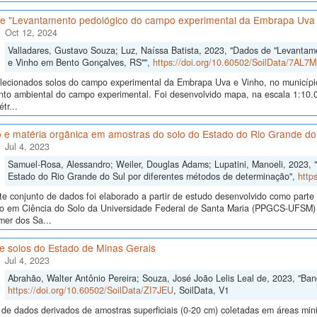
e "Levantamento pedológico do campo experimental da Embrapa Uva 
Oct 12, 2024
Valladares, Gustavo Souza; Luz, Naíssa Batista, 2023, "Dados de "Levanta
e Vinho em Bento Gonçalves, RS"",
https://doi.org/10.60502/SoilData/7AL7M
lecionados solos do campo experimental da Embrapa Uva e Vinho, no municípi
to ambiental do campo experimental. Foi desenvolvido mapa, na escala 1:10.0
tr...
 e matéria orgânica em amostras do solo do Estado do Rio Grande do
Jul 4, 2023
Samuel-Rosa, Alessandro; Weiler, Douglas Adams; Lupatini, Manoeli, 2023, 
Estado do Rio Grande do Sul por diferentes métodos de determinação",
http
te conjunto de dados foi elaborado a partir de estudo desenvolvido como part
o em Ciência do Solo da Universidade Federal de Santa Maria (PPGCS-UFSM) n
mer dos Sa...
e solos do Estado de Minas Gerais
Jul 4, 2023
Abrahão, Walter Antônio Pereira; Souza, José João Lelis Leal de, 2023, "Ba
https://doi.org/10.60502/SoilData/ZI7JEU
, SoilData, V1
de dados derivados de amostras superficiais (0-20 cm) coletadas em áreas mi