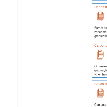
Dados d
Foram se
zoneamen
granulomé
Carbono
O presen
graduaçã
Rheinhei
Banco d
Conjunto 