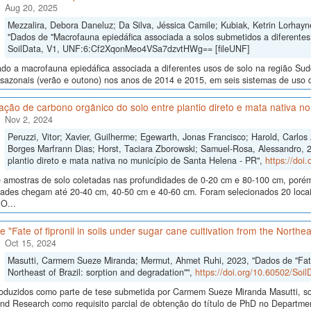
Aug 20, 2025
Mezzalira, Debora Daneluz; Da Silva, Jéssica Camile; Kubiak, Ketrin Lorhayne
"Dados de "Macrofauna epiedáfica associada a solos submetidos a diferentes
SoilData, V1, UNF:6:Cf2XqonMeo4VSa7dzvtHWg== [fileUNF]
ado a macrofauna epiedáfica associada a diferentes usos de solo na região Su
sazonais (verão e outono) nos anos de 2014 e 2015, em seis sistemas de uso do 
ão de carbono orgânico do solo entre plantio direto e mata nativa n
Nov 2, 2024
Peruzzi, Vitor; Xavier, Guilherme; Egewarth, Jonas Francisco; Harold, Carlo
Borges Marfrann Dias; Horst, Taciara Zborowski; Samuel-Rosa, Alessandro, 
plantio direto e mata nativa no município de Santa Helena - PR",
https://doi
 amostras de solo coletadas nas profundidades de 0-20 cm e 80-100 cm, poré
dades chegam até 20-40 cm, 40-50 cm e 40-60 cm. Foram selecionados 20 locais
O...
 "Fate of fipronil in soils under sugar cane cultivation from the Northea
Oct 15, 2024
Masutti, Carmem Sueze Miranda; Mermut, Ahmet Ruhi, 2023, "Dados de "Fate of
Northeast of Brazil: sorption and degradation"",
https://doi.org/10.60502/So
oduzidos como parte de tese submetida por Carmem Sueze Miranda Masutti, so
nd Research como requisito parcial de obtenção do título de PhD no Department