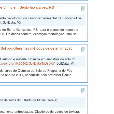
e Vinho em Bento Gonçalves, RS"
mento pedológico do campo experimental da Embrapa Uva
I
, SoilData, V3
o de Bento Gonçalves, RS, para o planos de manejo e
00. Os dados contêm, descrição morfológica, análise
 Sul por diferentes métodos de determinação
"Carbono e matéria orgânica em amostras do solo do
s://doi.org/10.60502/SoilData/MLGSXV
, SoilData, V1
e do curso de Química do Solo do Programa de Pós-
o ano de 2011, conduzida pelo professor Danilo
nco de solos do Estado de Minas Gerais",
nimamente antropizadas. Dispõe-se de dados de textura,