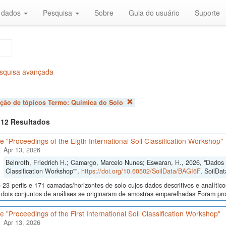
r dados
Pesquisa
Sobre
Guia do usuário
Suporte
squisa avançada
ação de tópicos Termo:
Química do Solo
f 12 Resultados
 "Proceedings of the Eigth International Soil Classification Workshop"
Apr 13, 2026
Beinroth, Friedrich H.; Camargo, Marcelo Nunes; Eswaran, H., 2026, "Dados d
Classification Workshop"",
https://doi.org/10.60502/SoilData/BAGI6F
, SoilDat
23 perfis e 171 camadas/horizontes de solo cujos dados descritivos e analític
s, dois conjuntos de análises se originaram de amostras emparelhadas Foram p
 "Proceedings of the First International Soil Classification Workshop"
Apr 13, 2026