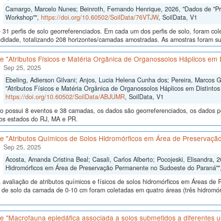
Camargo, Marcelo Nunes; Beinroth, Fernando Henrique, 2026, "Dados de "Proce
Workshop"",
https://doi.org/10.60502/SoilData/76VTJW
, SoilData, V1
 31 perfis de solo georreferenciados. Em cada um dos perfis de solo, foram c
didade, totalizando 208 horizontes/camadas amostradas. As amostras foram sub
 "Atributos Físicos e Matéria Orgânica de Organossolos Háplicos em D
Sep 25, 2025
Ebeling, Adierson Gilvani; Anjos, Lucia Helena Cunha dos; Pereira, Marcos 
"Atributos Físicos e Matéria Orgânica de Organossolos Háplicos em Distintos 
https://doi.org/10.60502/SoilData/ABJUMR
, SoilData, V1
o possui 8 eventos e 38 camadas, os dados são georreferenciados, os dados po
nos estados do RJ, MA e PR.
e "Atributos Químicos de Solos Hidromórficos em Área de Preservaç
Sep 25, 2025
Acosta, Amanda Cristina Beal; Casali, Carlos Alberto; Pocojeski, Elisandra, 
Hidromórficos em Área de Preservação Permanente no Sudoeste do Paraná""
 avaliação de atributos químicos e físicos de solos hidromórficos em Áreas d
 de solo da camada de 0-10 cm foram coletadas em quatro áreas (três hidromór
e "Macrofauna epiedáfica associada a solos submetidos a diferentes u