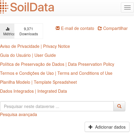
Ir
Alt
para
na
o
conteúdo
principal
E-mail de contato
Compartilhar
9,371
Métricas
Downloads
Aviso de Privacidade | Privacy Notice
Guia do Usuário | User Guide
Política de Preservação de Dados | Data Preservation Policy
Termos e Condições de Uso | Terms and Conditions of Use
Planilha Modelo | Template Spreadsheet
Dados Integrados | Integrated Data
Pesquisa avançada
Adicionar dados