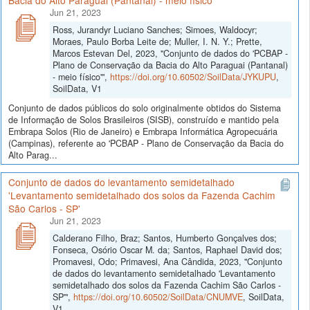
Bacia do Alto Paraguai (Pantanal) - meio físico'
Jun 21, 2023
Ross, Jurandyr Luciano Sanches; Simoes, Waldocyr;
Moraes, Paulo Borba Leite de; Muller, I. N. Y.; Prette,
Marcos Estevan Del, 2023, "Conjunto de dados do 'PCBAP -
Plano de Conservação da Bacia do Alto Paraguai (Pantanal)
- meio físico'",
https://doi.org/10.60502/SoilData/JYKUPU
,
SoilData, V1
Conjunto de dados públicos do solo originalmente obtidos do Sistema
de Informação de Solos Brasileiros (SISB), construído e mantido pela
Embrapa Solos (Rio de Janeiro) e Embrapa Informática Agropecuária
(Campinas), referente ao 'PCBAP - Plano de Conservação da Bacia do
Alto Parag...
Conjunto de dados do levantamento semidetalhado
'Levantamento semidetalhado dos solos da Fazenda Cachim
São Carlos - SP'
Jun 21, 2023
Calderano Filho, Braz; Santos, Humberto Gonçalves dos;
Fonseca, Osório Oscar M. da; Santos, Raphael David dos;
Promavesi, Odo; Primavesi, Ana Cândida, 2023, "Conjunto
de dados do levantamento semidetalhado 'Levantamento
semidetalhado dos solos da Fazenda Cachim São Carlos -
SP'",
https://doi.org/10.60502/SoilData/CNUMVE
, SoilData,
V1