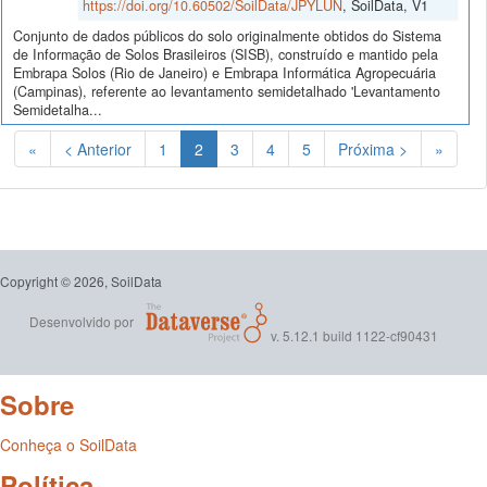
https://doi.org/10.60502/SoilData/JPYLUN
, SoilData, V1
Conjunto de dados públicos do solo originalmente obtidos do Sistema
de Informação de Solos Brasileiros (SISB), construído e mantido pela
Embrapa Solos (Rio de Janeiro) e Embrapa Informática Agropecuária
(Campinas), referente ao levantamento semidetalhado 'Levantamento
Semidetalha...
(Atual)
«
< Anterior
1
2
3
4
5
Próxima >
»
Copyright © 2026, SoilData
Desenvolvido por
v. 5.12.1 build 1122-cf90431
Sobre
Conheça o SoilData
Política