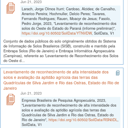
Jun 21, 2023
Larach, Jorge Olmos Iturri; Cardoso, Alcides; de Carvalho,
Americo Pereira; Hochmuller, Delcio Peres; Tavares,
Fernando Rodrigues; Rauen, Moacyr de Jesus; Fasolo,
Pedro Jorge, 2023, "Levantamento de reconhecimento dos
solos do Oeste do Estado do Paraná (informe preliminar)",
https://doi.org/10.60502/SoilData/YTNVDW
, SoilData, V1
Conjunto de dados públicos do solo originalmente obtidos do Sistema
de Informação de Solos Brasileiros (SISB), construído e mantido pela
Embrapa Solos (Rio de Janeiro) e Embrapa Informática Agropecuária
(Campinas), referente ao 'Levantamento de Reconhecimento dos Solos
do Oeste d...
Levantamento de reconhecimento de alta intensidade dos
solos e avaliação da aptidão agrícola das terras das
Quadrículas de Silva Jardim e Rio das Ostras, Estado do Rio de
Janeiro
Jun 21, 2023
Empresa Brasileira de Pesquisa Agropecuária, 2023,
"Levantamento de reconhecimento de alta intensidade dos
solos e avaliação da aptidão agrícola das terras das
Quadrículas de Silva Jardim e Rio das Ostras, Estado do
Rio de Janeiro",
https://doi.org/10.60502/SoilData/RSN0DL
,
SoilData, V1