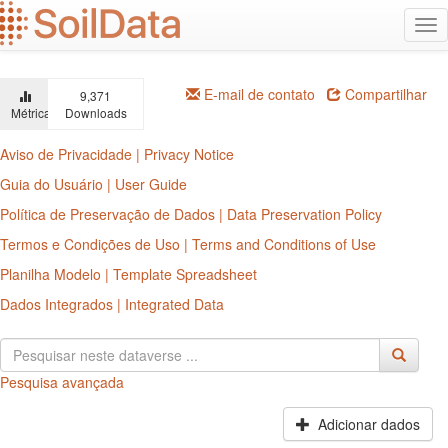
Ir
Alt
para
na
o
conteúdo
principal
E-mail de contato
Compartilhar
9,371
Métricas
Downloads
Aviso de Privacidade | Privacy Notice
Guia do Usuário | User Guide
Política de Preservação de Dados | Data Preservation Policy
Termos e Condições de Uso | Terms and Conditions of Use
Planilha Modelo | Template Spreadsheet
Dados Integrados | Integrated Data
Pesquisa avançada
Adicionar dados