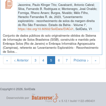
Jacomine, Paulo Klinger Tito; Cavalcanti, Antonio Cabral;
Silva, Fernando B. Rodrigues e; Montenegro, José Onaldo;
Formiga, Rheno Amaro; Burgos, Nivaldo; Mélo Filho,
Heraclio Fernandes R. de, 2023, "Levantamento
exploratório - reconhecimento de solos da margem direita
do Rio São Francisco. Estado da Bahia - Volume I",
https://doi.org/10.60502/SoilData/EIAOJ1
, SoilData, V1
Conjunto de dados públicos do solo originalmente obtidos do Sistema
de Informação de Solos Brasileiros (SISB), construído e mantido pela
Embrapa Solos (Rio de Janeiro) e Embrapa Informática Agropecuária
(Campinas), referente ao 'Levantamento Exploratório - Reconhecimento
de Solos...
(Atual)
«
< Anterior
3
4
5
6
7
Próxima >
»
Copyright © 2026, SoilData
Desenvolvido por
v. 5.12.1 build 1122-cf90431