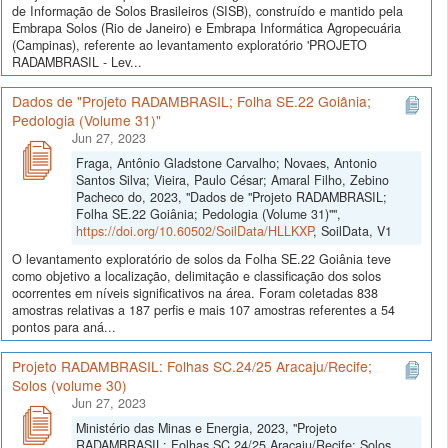
de Informação de Solos Brasileiros (SISB), construído e mantido pela
Embrapa Solos (Rio de Janeiro) e Embrapa Informática Agropecuária
(Campinas), referente ao levantamento exploratório 'PROJETO
RADAMBRASIL - Lev...
Dados de "Projeto RADAMBRASIL; Folha SE.22 Goiânia;
Pedologia (Volume 31)"
Jun 27, 2023
Fraga, Antônio Gladstone Carvalho; Novaes, Antonio
Santos Silva; Vieira, Paulo César; Amaral Filho, Zebino
Pacheco do, 2023, "Dados de "Projeto RADAMBRASIL;
Folha SE.22 Goiânia; Pedologia (Volume 31)"",
https://doi.org/10.60502/SoilData/HLLKXP
, SoilData, V1
O levantamento exploratório de solos da Folha SE.22 Goiânia teve
como objetivo a localização, delimitação e classificação dos solos
ocorrentes em níveis significativos na área. Foram coletadas 838
amostras relativas a 187 perfis e mais 107 amostras referentes a 54
pontos para aná...
Projeto RADAMBRASIL: Folhas SC.24/25 Aracaju/Recife;
Solos (volume 30)
Jun 27, 2023
Ministério das Minas e Energia, 2023, "Projeto
RADAMBRASIL: Folhas SC.24/25 Aracaju/Recife; Solos