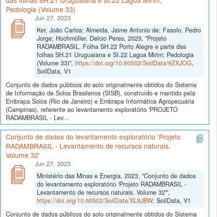
das folhas SH.21 Uruguaiana e SI.22 Lagoa Mirim;
Pedologia (Volume 33)
Jun 27, 2023
Ker, João Carlos; Almeida, Jaime Antonio de; Fasolo, Pedro
Jorge; Hochmüller, Delcio Peres, 2023, "Projeto
RADAMBRASIL. Folha SH.22 Porto Alegre e parte das
folhas SH.21 Uruguaiana e SI.22 Lagoa Mirim; Pedologia
(Volume 33)",
https://doi.org/10.60502/SoilData/9ZXJOG
,
SoilData, V1
Conjunto de dados públicos do solo originalmente obtidos do Sistema
de Informação de Solos Brasileiros (SISB), construído e mantido pela
Embrapa Solos (Rio de Janeiro) e Embrapa Informática Agropecuária
(Campinas), referente ao levantamento exploratório 'PROJETO
RADAMBRASIL - Lev...
Conjunto de dados do levantamento exploratório 'Projeto
RADAMBRASIL - Levantamento de recursos naturais.
Volume 32'
Jun 27, 2023
Ministério das Minas e Energia, 2023, "Conjunto de dados
do levantamento exploratório 'Projeto RADAMBRASIL -
Levantamento de recursos naturais. Volume 32'",
https://doi.org/10.60502/SoilData/XL8JBW
, SoilData, V1
Conjunto de dados públicos do solo originalmente obtidos do Sistema