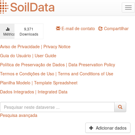
Ir
Alt
para
na
o
conteúdo
principal
E-mail de contato
Compartilhar
9,371
Métricas
Downloads
Aviso de Privacidade | Privacy Notice
Guia do Usuário | User Guide
Política de Preservação de Dados | Data Preservation Policy
Termos e Condições de Uso | Terms and Conditions of Use
Planilha Modelo | Template Spreadsheet
Dados Integrados | Integrated Data
Pesquisa avançada
Adicionar dados