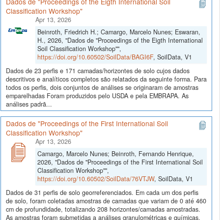
Dados de "Proceedings of the Eigth International Soil
Classification Workshop"
Apr 13, 2026
Beinroth, Friedrich H.; Camargo, Marcelo Nunes; Eswaran,
H., 2026, "Dados de "Proceedings of the Eigth International
Soil Classification Workshop"",
https://doi.org/10.60502/SoilData/BAGI6F
, SoilData, V1
Dados de 23 perfis e 171 camadas/horizontes de solo cujos dados
descritivos e analíticos completos são relatados da seguinte forma. Para
todos os perfis, dois conjuntos de análises se originaram de amostras
emparelhadas Foram produzidos pelo USDA e pela EMBRAPA. As
análises padrã...
Dados de "Proceedings of the First International Soil
Classification Workshop"
Apr 13, 2026
Camargo, Marcelo Nunes; Beinroth, Fernando Henrique,
2026, "Dados de "Proceedings of the First International Soil
Classification Workshop"",
https://doi.org/10.60502/SoilData/76VTJW
, SoilData, V1
Dados de 31 perfis de solo georreferenciados. Em cada um dos perfis
de solo, foram coletadas amostras de camadas que variam de 0 até 460
cm de profundidade, totalizando 208 horizontes/camadas amostradas.
As amostras foram submetidas a análises granulométricas e químicas,