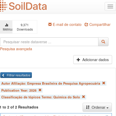
Ir
Alt
para
na
o
conteúdo
principal
E-mail de contato
Compartilhar
9,371
Métricas
Downloads
Pesquisa avançada
Adicionar dados
Filtrar resultados
Autor Afiliação:
Empresa Brasileira de Pesquisa Agropecuária
Publication Year:
2026
Classificação de tópicos Termo:
Química do Solo
1 to 2 of 2 Resultados
Ordenar