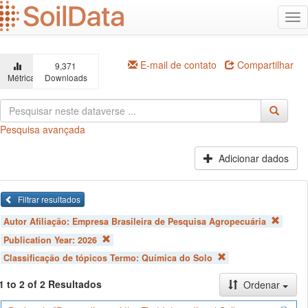
Ir
Alt
para
na
o
conteúdo
principal
E-mail de contato
Compartilhar
9,371
Métricas
Downloads
Pesquisa avançada
Adicionar dados
Filtrar resultados
Autor Afiliação:
Empresa Brasileira de Pesquisa Agropecuária
Publication Year:
2026
Classificação de tópicos Termo:
Química do Solo
1 to 2 of 2 Resultados
Ordenar