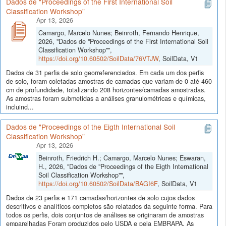
Dados de "Proceedings of the First International Soil
Classification Workshop"
Apr 13, 2026
Camargo, Marcelo Nunes; Beinroth, Fernando Henrique,
2026, "Dados de "Proceedings of the First International Soil
Classification Workshop"",
https://doi.org/10.60502/SoilData/76VTJW
, SoilData, V1
Dados de 31 perfis de solo georreferenciados. Em cada um dos perfis
de solo, foram coletadas amostras de camadas que variam de 0 até 460
cm de profundidade, totalizando 208 horizontes/camadas amostradas.
As amostras foram submetidas a análises granulométricas e químicas,
incluind...
Dados de "Proceedings of the Eigth International Soil
Classification Workshop"
Apr 13, 2026
Beinroth, Friedrich H.; Camargo, Marcelo Nunes; Eswaran,
H., 2026, "Dados de "Proceedings of the Eigth International
Soil Classification Workshop"",
https://doi.org/10.60502/SoilData/BAGI6F
, SoilData, V1
Dados de 23 perfis e 171 camadas/horizontes de solo cujos dados
descritivos e analíticos completos são relatados da seguinte forma. Para
todos os perfis, dois conjuntos de análises se originaram de amostras
emparelhadas Foram produzidos pelo USDA e pela EMBRAPA. As