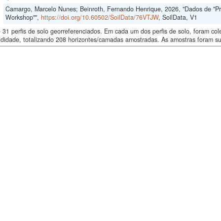
Camargo, Marcelo Nunes; Beinroth, Fernando Henrique, 2026, "Dados de "Proce
Workshop"",
https://doi.org/10.60502/SoilData/76VTJW
, SoilData, V1
 31 perfis de solo georreferenciados. Em cada um dos perfis de solo, foram c
didade, totalizando 208 horizontes/camadas amostradas. As amostras foram sub