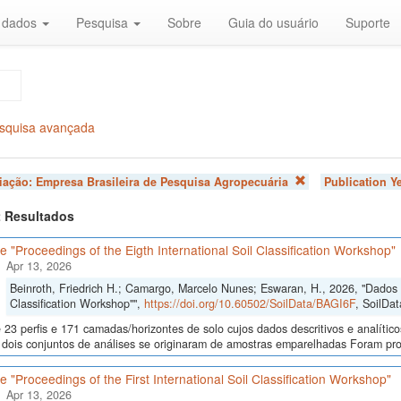
r dados
Pesquisa
Sobre
Guia do usuário
Suporte
squisa avançada
liação:
Empresa Brasileira de Pesquisa Agropecuária
Publication Y
 2 Resultados
 "Proceedings of the Eigth International Soil Classification Workshop"
Apr 13, 2026
Beinroth, Friedrich H.; Camargo, Marcelo Nunes; Eswaran, H., 2026, "Dados d
Classification Workshop"",
https://doi.org/10.60502/SoilData/BAGI6F
, SoilDat
23 perfis e 171 camadas/horizontes de solo cujos dados descritivos e analític
s, dois conjuntos de análises se originaram de amostras emparelhadas Foram p
 "Proceedings of the First International Soil Classification Workshop"
Apr 13, 2026