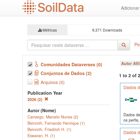
Ir
Adiciona
para
o
conteúdo
principal
Métricas
9,371 Downloads
Pe
Autor Afi
Comunidades Dataverses (0)
Conjuntos de Dados (2)
1 to 2 of
Arquivos (0)
Dados de
Publication Year
2026 (2)
Autor (Nome)
Dados de 
Camargo, Marcelo Nunes (2)
os perfi
Beinroth, Fernando Henrique (1)
Beinroth, Friedrich H. (1)
Dados de
Eswaran, H. (1)