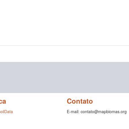
ca
Contato
SoilData
E-mail: contato@mapbiomas.org