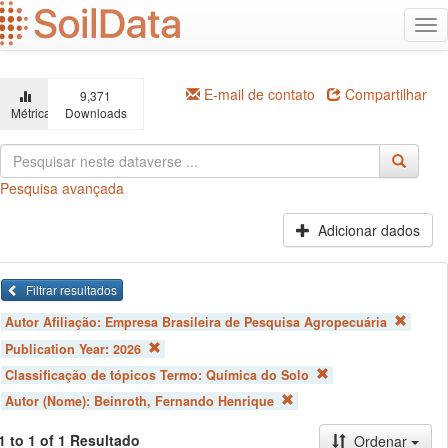
Ir
Alt
para
na
o
conteúdo
principal
E-mail de contato
Compartilhar
9,371
Métricas
Downloads
Pesquisa avançada
Adicionar dados
Filtrar resultados
Autor Afiliação:
Empresa Brasileira de Pesquisa Agropecuária
Publication Year:
2026
Classificação de tópicos Termo:
Química do Solo
Autor (Nome):
Beinroth, Fernando Henrique
1 to 1 of 1 Resultado
Ordenar