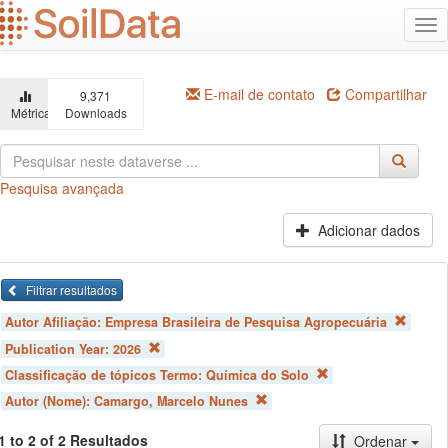
Ir
Alt
para
na
o
conteúdo
principal
E-mail de contato
Compartilhar
9,371
Métricas
Downloads
Pesquisa avançada
Adicionar dados
Filtrar resultados
Autor Afiliação:
Empresa Brasileira de Pesquisa Agropecuária
Publication Year:
2026
Classificação de tópicos Termo:
Química do Solo
Autor (Nome):
Camargo, Marcelo Nunes
1 to 2 of 2 Resultados
Ordenar