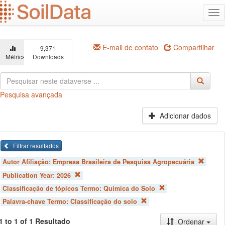
Ir
Alt
para
na
o
conteúdo
principal
E-mail de contato
Compartilhar
9,371
Métricas
Downloads
Pesquisa avançada
Adicionar dados
Filtrar resultados
Autor Afiliação:
Empresa Brasileira de Pesquisa Agropecuária
Publication Year:
2026
Classificação de tópicos Termo:
Química do Solo
Palavra-chave Termo:
Classificação do solo
1 to 1 of 1 Resultado
Ordenar